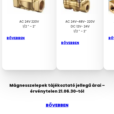
AC 24V 220V
AC 24V-48V- 220V
1/2 ” – 2″
DC 12V- 24V
1/2 ” – 2″
BŐVEBBEN
BŐ
BŐVEBBEN
Mágnesszelepek tájékoztató jellegű árai –
érvénytelen 21.06.30-tól
BŐVEBBEN