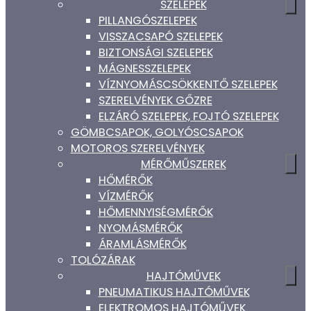
SZELEPEK
PILLANGÓSZELEPEK
VISSZACSAPÓ SZELEPEK
BIZTONSÁGI SZELEPEK
MÁGNESSZELEPEK
VÍZNYOMÁSCSÖKKENTŐ SZELEPEK
SZERELVÉNYEK GŐZRE
ELZÁRÓ SZELEPEK, FOJTÓ SZELEPEK
GÖMBCSAPOK, GOLYÓSCSAPOK
MOTOROS SZERELVÉNYEK
MÉRŐMŰSZEREK
HŐMÉRŐK
VÍZMÉRŐK
HŐMENNYISÉGMÉRŐK
NYOMÁSMÉRŐK
ÁRAMLÁSMÉRŐK
TOLÓZÁRAK
HAJTÓMŰVEK
PNEUMATIKUS HAJTÓMŰVEK
ELEKTROMOS HAJTÓMŰVEK