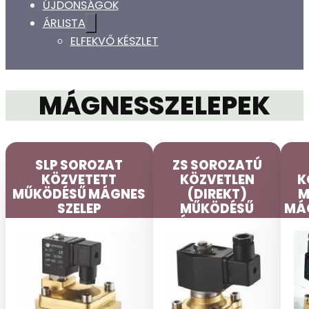
ÚJDONSÁGOK
ÁRLISTA
ELFEKVŐ KÉSZLET
MÁGNESSZELEPEK
SLP SOROZAT
ZS SOROZATÚ
KÖZVETETT
KÖZVETLEN
K
MŰKÖDÉSŰ MÁGNES
(DIREKT)
M
SZELEP
MŰKÖDÉSŰ
MÁ
MÁGNESSZELEP