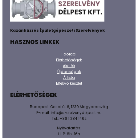
Kazánházi és Épületgépészeti Szerelvények
HASZNOS LINKEK
Főoldal
Elérhetőségek
Akciók
Újdonságok
Árlista
Elfekvő készlet
ELÉRHETŐSÉGEK
Budapest, Ócsai út 6, 1239 Magyarország
E-mail: info@szerelvenydelpest.hu
Tel.: +36 1 284 1462
Nyitvatartás:
H-P: 8h-16h