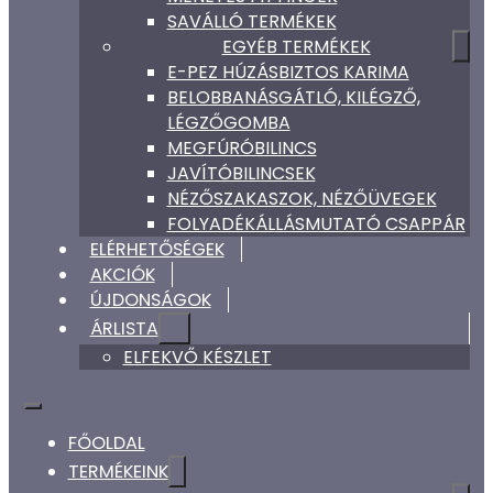
SAVÁLLÓ TERMÉKEK
EGYÉB TERMÉKEK
E-PEZ HÚZÁSBIZTOS KARIMA
BELOBBANÁSGÁTLÓ, KILÉGZŐ,
LÉGZŐGOMBA
MEGFÚRÓBILINCS
JAVÍTÓBILINCSEK
NÉZŐSZAKASZOK, NÉZŐÜVEGEK
FOLYADÉKÁLLÁSMUTATÓ CSAPPÁR
ELÉRHETŐSÉGEK
AKCIÓK
ÚJDONSÁGOK
ÁRLISTA
ELFEKVŐ KÉSZLET
FŐOLDAL
TERMÉKEINK