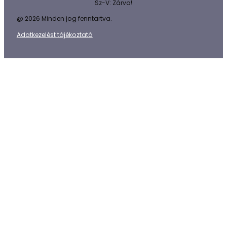
Sz-V: Zárva!
@ 2026 Minden jog fenntartva.
Adatkezelést tájékoztató