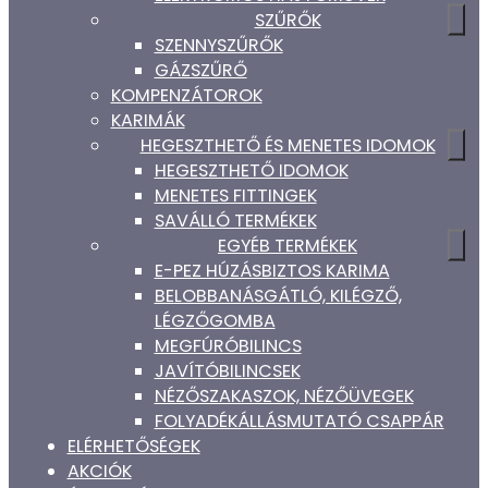
SZŰRŐK
SZENNYSZŰRŐK
GÁZSZŰRŐ
KOMPENZÁTOROK
KARIMÁK
HEGESZTHETŐ ÉS MENETES IDOMOK
HEGESZTHETŐ IDOMOK
MENETES FITTINGEK
SAVÁLLÓ TERMÉKEK
EGYÉB TERMÉKEK
E-PEZ HÚZÁSBIZTOS KARIMA
BELOBBANÁSGÁTLÓ, KILÉGZŐ,
LÉGZŐGOMBA
MEGFÚRÓBILINCS
JAVÍTÓBILINCSEK
NÉZŐSZAKASZOK, NÉZŐÜVEGEK
FOLYADÉKÁLLÁSMUTATÓ CSAPPÁR
ELÉRHETŐSÉGEK
AKCIÓK