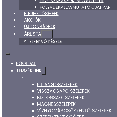
NÉZŐSZAKASZOK, NÉZŐÜVEGEK
FOLYADÉKÁLLÁSMUTATÓ CSAPPÁR
ELÉRHETŐSÉGEK
AKCIÓK
ÚJDONSÁGOK
ÁRLISTA
ELFEKVŐ KÉSZLET
FŐOLDAL
TERMÉKEINK
PILLANGÓSZELEPEK
VISSZACSAPÓ SZELEPEK
BIZTONSÁGI SZELEPEK
MÁGNESSZELEPEK
VÍZNYOMÁSCSÖKKENTŐ SZELEPEK