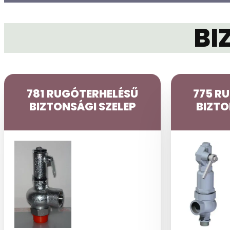
BI
781 RUGÓTERHELÉSŰ
775 R
BIZTONSÁGI SZELEP
BIZTO