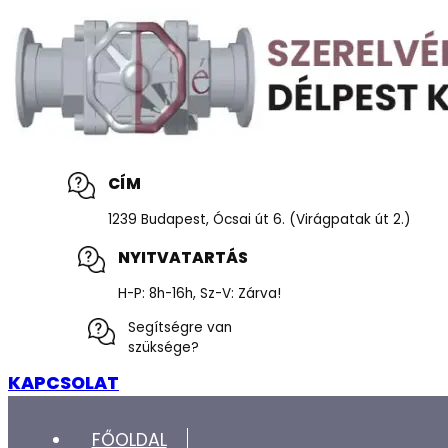
CÍM
1239 Budapest, Ócsai út 6. (Virágpatak út 2.)
NYITVATARTÁS
H-P: 8h-16h, Sz-V: Zárva!
Segítségre van
szüksége?
KAPCSOLAT
FŐOLDAL