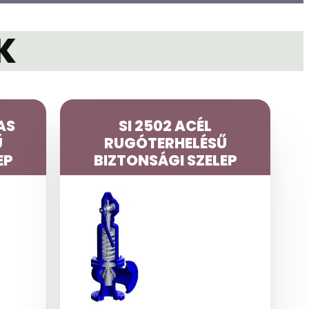
K
AS
SI 2502 ACÉL
Ű
RUGÓTERHELÉSŰ
EP
BIZTONSÁGI SZELEP