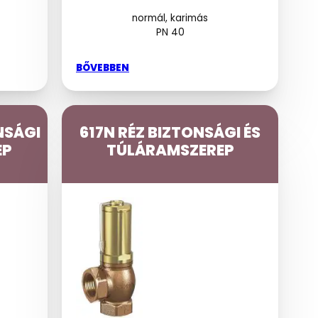
normál, karimás
PN 40
BŐVEBBEN
NSÁGI
617N RÉZ BIZTONSÁGI ÉS
EP
TÚLÁRAMSZEREP