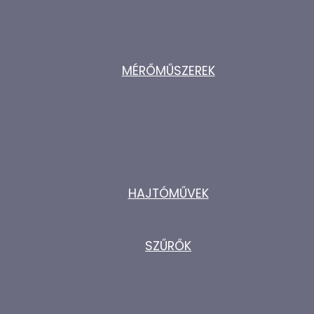
MÉRŐMŰSZEREK
HAJTÓMŰVEK
SZŰRŐK