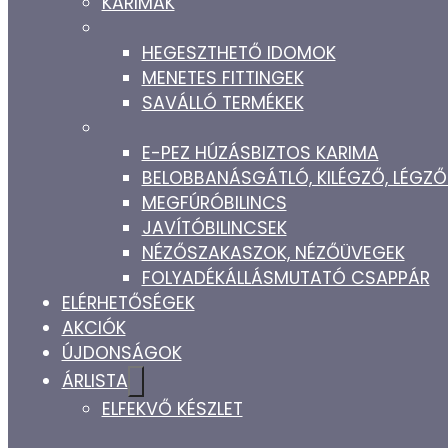
KARIMÁK
HEGESZTHETŐ IDOMOK
MENETES FITTINGEK
SAVÁLLÓ TERMÉKEK
E-PEZ HÚZÁSBIZTOS KARIMA
BELOBBANÁSGÁTLÓ, KILÉGZŐ, LÉG
MEGFÚRÓBILINCS
JAVÍTÓBILINCSEK
NÉZŐSZAKASZOK, NÉZŐÜVEGEK
FOLYADÉKÁLLÁSMUTATÓ CSAPPÁR
ELÉRHETŐSÉGEK
AKCIÓK
ÚJDONSÁGOK
ÁRLISTA
ELFEKVŐ KÉSZLET