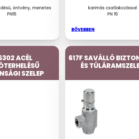
edésű, öntvény, menetes
karimás csatlakozással
PN16
PN 16
BŐVEBBEN
 6302 ACÉL
617F SAVÁLLÓ BIZTO
ÓTERHELÉSŰ
ÉS TÚLÁRAMSZEL
NSÁGI SZELEP