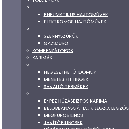
TOLÓZÁRAK
PNEUMATIKUS HAJTÓMŰVEK
ELEKTROMOS HAJTÓMŰVEK
SZENNYSZŰRŐK
GÁZSZŰRŐ
KOMPENZÁTOROK
KARIMÁK
HEGESZTHETŐ IDOMOK
MENETES FITTINGEK
SAVÁLLÓ TERMÉKEK
E-PEZ HÚZÁSBIZTOS KARIMA
BELOBBANÁSGÁTLÓ, KILÉGZŐ, LÉGZ
MEGFÚRÓBILINCS
JAVÍTÓBILINCSEK