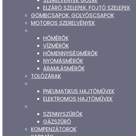
SZERELVÉNYEK GŐZRE
ELZÁRÓ SZELEPEK, FOJTÓ SZELEPEK
GÖMBCSAPOK, GOLYÓSCSAPOK
MOTOROS SZERELVÉNYEK
HŐMÉRŐK
VÍZMÉRŐK
HŐMENNYISÉGMÉRŐK
NYOMÁSMÉRŐK
ÁRAMLÁSMÉRŐK
TOLÓZÁRAK
PNEUMATIKUS HAJTÓMŰVEK
ELEKTROMOS HAJTÓMŰVEK
SZENNYSZŰRŐK
GÁZSZŰRŐ
KOMPENZÁTOROK