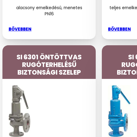
alacsony emelkedésű, menetes
teljes emelk
PN16
BŐVEBBEN
BŐVEBBEN
SI 6301 ÖNTÖTTVAS
SI
RUGÓTERHELÉSŰ
RUG
BIZTONSÁGI SZELEP
BIZTO