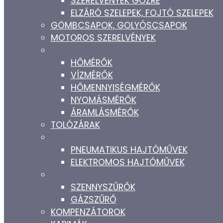
SZERELVÉNYEK GŐZRE
ELZÁRÓ SZELEPEK, FOJTÓ SZELEPEK
GÖMBCSAPOK, GOLYÓSCSAPOK
MOTOROS SZERELVÉNYEK
HŐMÉRŐK
VÍZMÉRŐK
HŐMENNYISÉGMÉRŐK
NYOMÁSMÉRŐK
ÁRAMLÁSMÉRŐK
TOLÓZÁRAK
PNEUMATIKUS HAJTÓMŰVEK
ELEKTROMOS HAJTÓMŰVEK
SZENNYSZŰRŐK
GÁZSZŰRŐ
KOMPENZÁTOROK