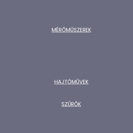
MÉRŐMŰSZEREK
HAJTÓMŰVEK
SZŰRŐK