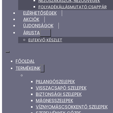
NÉZŐSZAKASZOK, NÉZŐÜVEGEK
FOLYADÉKÁLLÁSMUTATÓ CSAPPÁR
ELÉRHETŐSÉGEK
AKCIÓK
ÚJDONSÁGOK
ÁRLISTA
ELFEKVŐ KÉSZLET
FŐOLDAL
TERMÉKEINK
PILLANGÓSZELEPEK
VISSZACSAPÓ SZELEPEK
BIZTONSÁGI SZELEPEK
MÁGNESSZELEPEK
VÍZNYOMÁSCSÖKKENTŐ SZELEPEK