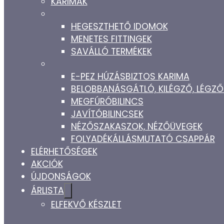
KARIMÁK
HEGESZTHETŐ IDOMOK
MENETES FITTINGEK
SAVÁLLÓ TERMÉKEK
E-PEZ HÚZÁSBIZTOS KARIMA
BELOBBANÁSGÁTLÓ, KILÉGZŐ, LÉG
MEGFÚRÓBILINCS
JAVÍTÓBILINCSEK
NÉZŐSZAKASZOK, NÉZŐÜVEGEK
FOLYADÉKÁLLÁSMUTATÓ CSAPPÁR
ELÉRHETŐSÉGEK
AKCIÓK
ÚJDONSÁGOK
ÁRLISTA
ELFEKVŐ KÉSZLET