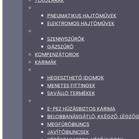
TOLÓZÁRAK
PNEUMATIKUS HAJTÓMŰVEK
ELEKTROMOS HAJTÓMŰVEK
SZENNYSZŰRŐK
GÁZSZŰRŐ
KOMPENZÁTOROK
KARIMÁK
HEGESZTHETŐ IDOMOK
MENETES FITTINGEK
SAVÁLLÓ TERMÉKEK
E-PEZ HÚZÁSBIZTOS KARIMA
BELOBBANÁSGÁTLÓ, KILÉGZŐ, LÉGZ
MEGFÚRÓBILINCS
JAVÍTÓBILINCSEK