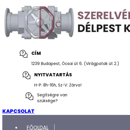
CÍM
1239 Budapest, Ócsai út 6. (Virágpatak út 2.)
NYITVATARTÁS
H-P: 8h-16h, Sz-V: Zárva!
Segítségre van
szüksége?
KAPCSOLAT
FŐOLDAL