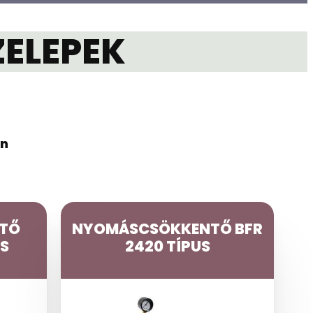
ELEPEK
en
TŐ
NYOMÁSCSÖKKENTŐ BFR
US
2420 TÍPUS