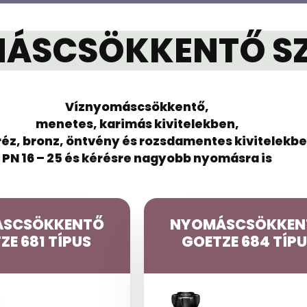
ÁSCSÖKKENTŐ SZ
Víznyomáscsökkentő,
menetes, karimás kivitelekben,
éz, bronz, öntvény és rozsdamentes kivitelekb
PN 16 – 25 és kérésre nagyobb nyomásra is
SCSÖKKENTŐ
NYOMÁSCSÖKKEN
ZE 681 TÍPUS
GOETZE 684 TÍP