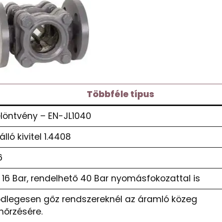
Többféle típus
löntvény – EN-JL1040
lló kivitel 1.4408
6
– 16 Bar, rendelhető 40 Bar nyomásfokozattal is
ődlegesen gőz rendszereknél az áramló közeg
enőrzésére.