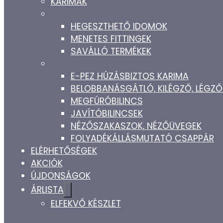
KARIMÁK
HEGESZTHETŐ IDOMOK
MENETES FITTINGEK
SAVÁLLÓ TERMÉKEK
E-PEZ HÚZÁSBIZTOS KARIMA
BELOBBANÁSGÁTLÓ, KILÉGZŐ, LÉG
MEGFÚRÓBILINCS
JAVÍTÓBILINCSEK
NÉZŐSZAKASZOK, NÉZŐÜVEGEK
FOLYADÉKÁLLÁSMUTATÓ CSAPPÁR
ELÉRHETŐSÉGEK
AKCIÓK
ÚJDONSÁGOK
ÁRLISTA
ELFEKVŐ KÉSZLET