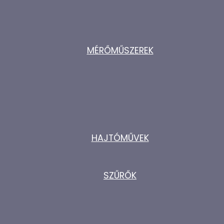
MÉRŐMŰSZEREK
HAJTÓMŰVEK
SZŰRŐK