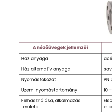
A nézőüvegek jellemzői
Ház anyaga
acé
Ház alternatív anyaga
savá
Nyomásfokozat
PN1
Üzemi nyomástartomány
10 
Felhasználása, alkalmazási
Els
területe
ell