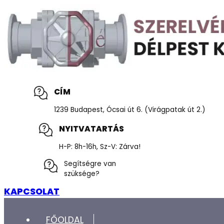
CÍM
1239 Budapest, Ócsai út 6. (Virágpatak út 2.)
NYITVATARTÁS
H-P: 8h-16h, Sz-V: Zárva!
Segítségre van
szüksége?
KAPCSOLAT
FŐOLDAL