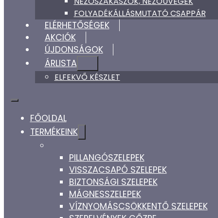
NÉZŐSZAKASZOK, NÉZŐÜVEGEK
FOLYADÉKÁLLÁSMUTATÓ CSAPPÁR
ELÉRHETŐSÉGEK
AKCIÓK
ÚJDONSÁGOK
ÁRLISTA
ELFEKVŐ KÉSZLET
FŐOLDAL
TERMÉKEINK
PILLANGÓSZELEPEK
VISSZACSAPÓ SZELEPEK
BIZTONSÁGI SZELEPEK
MÁGNESSZELEPEK
VÍZNYOMÁSCSÖKKENTŐ SZELEPEK