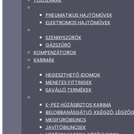
TOLÓZÁRAK
PNEUMATIKUS HAJTÓMŰVEK
ELEKTROMOS HAJTÓMŰVEK
SZENNYSZŰRŐK
GÁZSZŰRŐ
KOMPENZÁTOROK
KARIMÁK
HEGESZTHETŐ IDOMOK
MENETES FITTINGEK
SAVÁLLÓ TERMÉKEK
E-PEZ HÚZÁSBIZTOS KARIMA
BELOBBANÁSGÁTLÓ, KILÉGZŐ, LÉGZ
MEGFÚRÓBILINCS
JAVÍTÓBILINCSEK