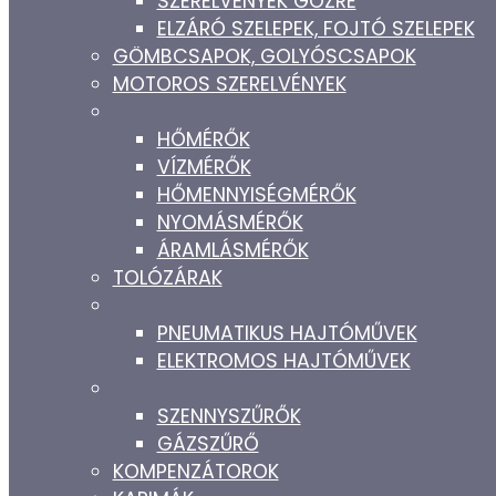
SZERELVÉNYEK GŐZRE
ELZÁRÓ SZELEPEK, FOJTÓ SZELEPEK
GÖMBCSAPOK, GOLYÓSCSAPOK
MOTOROS SZERELVÉNYEK
HŐMÉRŐK
VÍZMÉRŐK
HŐMENNYISÉGMÉRŐK
NYOMÁSMÉRŐK
ÁRAMLÁSMÉRŐK
TOLÓZÁRAK
PNEUMATIKUS HAJTÓMŰVEK
ELEKTROMOS HAJTÓMŰVEK
SZENNYSZŰRŐK
GÁZSZŰRŐ
KOMPENZÁTOROK