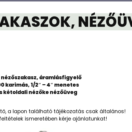
AKASZOK, NÉZŐÜ
 nézőszakasz, áramlásfigyelő
00 karimás, 1/2″ – 4″ menetes
s kétoldali nézőke nézőüveg
ő, a lapon található tájékozatás csak általános!
feltételek ismeretében kérje ajánlatunkat!