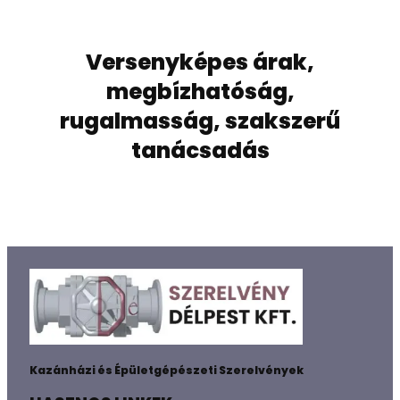
Versenyképes árak,
megbízhatóság,
rugalmasság, szakszerű
tanácsadás
Kazánházi és Épületgépészeti Szerelvények