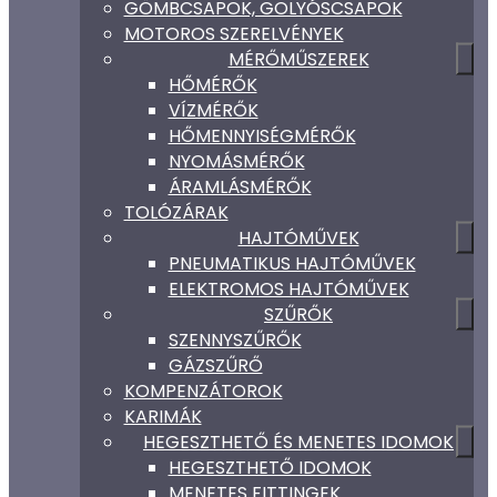
GÖMBCSAPOK, GOLYÓSCSAPOK
MOTOROS SZERELVÉNYEK
MÉRŐMŰSZEREK
HŐMÉRŐK
VÍZMÉRŐK
HŐMENNYISÉGMÉRŐK
NYOMÁSMÉRŐK
ÁRAMLÁSMÉRŐK
TOLÓZÁRAK
HAJTÓMŰVEK
PNEUMATIKUS HAJTÓMŰVEK
ELEKTROMOS HAJTÓMŰVEK
SZŰRŐK
SZENNYSZŰRŐK
GÁZSZŰRŐ
KOMPENZÁTOROK
KARIMÁK
HEGESZTHETŐ ÉS MENETES IDOMOK
HEGESZTHETŐ IDOMOK
MENETES FITTINGEK