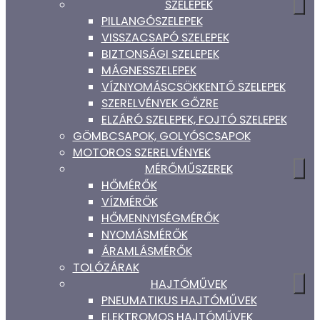
SZELEPEK
PILLANGÓSZELEPEK
VISSZACSAPÓ SZELEPEK
BIZTONSÁGI SZELEPEK
MÁGNESSZELEPEK
VÍZNYOMÁSCSÖKKENTŐ SZELEPEK
SZERELVÉNYEK GŐZRE
ELZÁRÓ SZELEPEK, FOJTÓ SZELEPEK
GÖMBCSAPOK, GOLYÓSCSAPOK
MOTOROS SZERELVÉNYEK
MÉRŐMŰSZEREK
HŐMÉRŐK
VÍZMÉRŐK
HŐMENNYISÉGMÉRŐK
NYOMÁSMÉRŐK
ÁRAMLÁSMÉRŐK
TOLÓZÁRAK
HAJTÓMŰVEK
PNEUMATIKUS HAJTÓMŰVEK
ELEKTROMOS HAJTÓMŰVEK