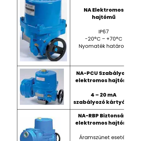
NA Elektromos
hajtómű
IP67
-20°C – +70°C
Nyomaték határoló
NA-PCU Szabályozó
elektromos hajtómű
4 – 20 mA
szabályozó kártyával
NA-RBP Biztonsági
elektromos hajtómű
Áramszünet esetén