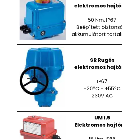
elektromos hajtómű
50 Nm, IP67
Beépített biztonsági
akkumulátort tartalmaz
SR Rugós
elektromos hajtómű
IP67
-20°C – +55°C
230V AC
UM 1,5
Elektromos hajtómű