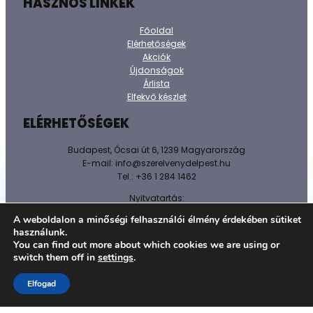
HASZNOS LINKEK
Főoldal
Elérhetőségek
Akciók
Újdonságok
Árlista
Elfekvő készlet
ELÉRHETŐSÉGEK
Budapest, Ócsai út 6, 1239 Magyarország
E-mail: info@szerelvenydelpest.hu
Tel.: +36 1 284 1462
Nyitvatartás:
H-P: 8h-16h
A weboldalon a minőségi felhasználói élmény érdekében sütiket
Sz-V: Zárva!
használunk.
You can find out more about which cookies we are using or
@ 2026 Minden jog fenntartva.
switch them off in
settings
.
Adatkezelést tájékoztató
Elfogad