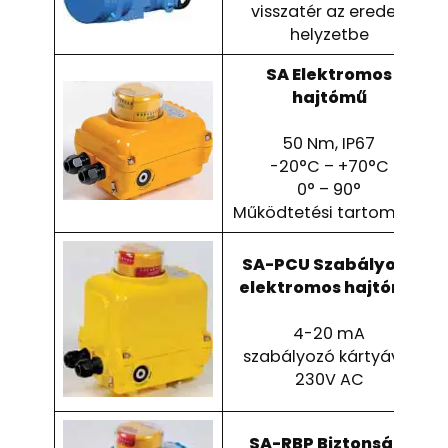
visszatér az eredeti
helyzetbe
SA Elektromos
hajtómű
50 Nm, IP67
-20°C – +70°C
0° – 90°
Működtetési tartomány
SA-PCU Szabályozó
elektromos hajtómű
4-20 mA
szabályozó kártyával
230V AC
SA-RBP Biztonsági