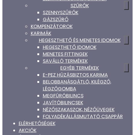
SZŰRŐK
SZENNYSZŰRŐK
GÁZSZŰRŐ
KOMPENZÁTOROK
KARIMÁK
HEGESZTHETŐ ÉS MENETES IDOMOK
HEGESZTHETŐ IDOMOK
MENETES FITTINGEK
SAVÁLLÓ TERMÉKEK
EGYÉB TERMÉKEK
E-PEZ HÚZÁSBIZTOS KARIMA
BELOBBANÁSGÁTLÓ, KILÉGZŐ,
LÉGZŐGOMBA
MEGFÚRÓBILINCS
JAVÍTÓBILINCSEK
NÉZŐSZAKASZOK, NÉZŐÜVEGEK
FOLYADÉKÁLLÁSMUTATÓ CSAPPÁR
ELÉRHETŐSÉGEK
AKCIÓK