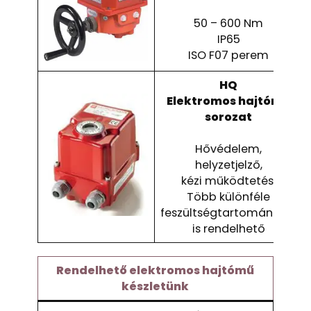
50 – 600 Nm
IP65
ISO F07 perem
HQ
Elektromos hajtómű
sorozat
Hővédelem,
helyzetjelző,
kézi működtetés,
Több különféle
feszültségtartománnyal
is rendelhető
Rendelhető elektromos hajtómű
készletünk