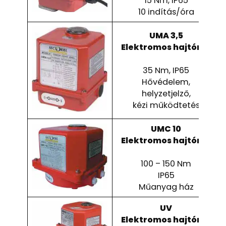
15 Nm, IP65
10 indítás/óra
UMA 3,5
Elektromos hajtómű
35 Nm, IP65
Hővédelem,
helyzetjelző,
kézi működtetés
UMC 10
Elektromos hajtómű
100 – 150 Nm
IP65
Műanyag ház
UV
Elektromos hajtómű