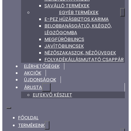
SAVÁLLÓ TERMÉKEK
EGYÉB TERMÉKEK
E-PEZ HÚZÁSBIZTOS KARIMA
BELOBBANÁSGÁTLÓ, KILÉGZŐ,
LÉGZŐGOMBA
MEGFÚRÓBILINCS
JAVÍTÓBILINCSEK
NÉZŐSZAKASZOK, NÉZŐÜVEGEK
FOLYADÉKÁLLÁSMUTATÓ CSAPPÁR
ELÉRHETŐSÉGEK
AKCIÓK
ÚJDONSÁGOK
ÁRLISTA
ELFEKVŐ KÉSZLET
FŐOLDAL
TERMÉKEINK