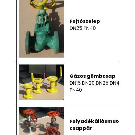
Fojtószelep
DN25 PN40
Gázos gömbcsap
DN15 DN20 DN25 DN40
PN40
Folyadékállásmutató
csappár