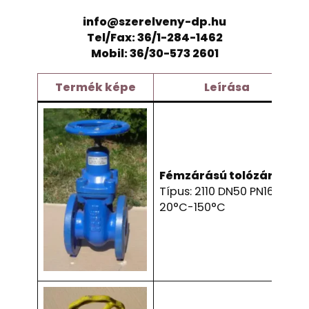
info@szerelveny-dp.hu
Tel/Fax: 36/1-284-1462
Mobil: 36/30-573 2601
Termék
képe
Leírása
Fémzárású tolózár
Típus: 2110 DN50 PN16
20°C-150°C