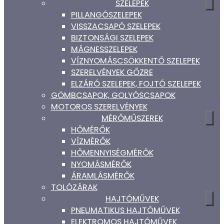
SZELEPEK
PILLANGÓSZELEPEK
VISSZACSAPÓ SZELEPEK
BIZTONSÁGI SZELEPEK
MÁGNESSZELEPEK
VÍZNYOMÁSCSÖKKENTŐ SZELEPEK
SZERELVÉNYEK GŐZRE
ELZÁRÓ SZELEPEK, FOJTÓ SZELEPEK
GÖMBCSAPOK, GOLYÓSCSAPOK
MOTOROS SZERELVÉNYEK
MÉRŐMŰSZEREK
HŐMÉRŐK
VÍZMÉRŐK
HŐMENNYISÉGMÉRŐK
NYOMÁSMÉRŐK
ÁRAMLÁSMÉRŐK
TOLÓZÁRAK
HAJTÓMŰVEK
PNEUMATIKUS HAJTÓMŰVEK
ELEKTROMOS HAJTÓMŰVEK