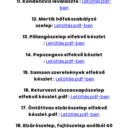
11. Kondenzvíz leválasztó :
Letöltés.pdf-
ben
12. Mertik hőfokszabályzó
szelep:
Letöltés.pdf-ben
13. Pillangószelep elfekvő készlet
:
Letöltés.pdf-ben
14. Popszegecs elfekvő készlet
:
Letöltés.pdf-ben
15. Samson szerelvények elfekvő
készlet :
Letöltés.pdf-ben
16. Returvent visszacsapószelep
elfekvő készlet.pdf :
Letöltés.pdf-ben
17. Öntöttvas elzárószelep elfekvő
készlet.pdf :
Letöltés.pdf-ben
18. Elzárószelep, fojtószelep acélból 40