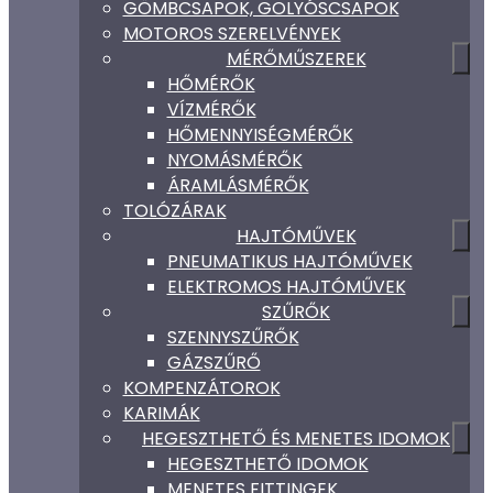
GÖMBCSAPOK, GOLYÓSCSAPOK
MOTOROS SZERELVÉNYEK
MÉRŐMŰSZEREK
HŐMÉRŐK
VÍZMÉRŐK
HŐMENNYISÉGMÉRŐK
NYOMÁSMÉRŐK
ÁRAMLÁSMÉRŐK
TOLÓZÁRAK
HAJTÓMŰVEK
PNEUMATIKUS HAJTÓMŰVEK
ELEKTROMOS HAJTÓMŰVEK
SZŰRŐK
SZENNYSZŰRŐK
GÁZSZŰRŐ
KOMPENZÁTOROK
KARIMÁK
HEGESZTHETŐ ÉS MENETES IDOMOK
HEGESZTHETŐ IDOMOK
MENETES FITTINGEK