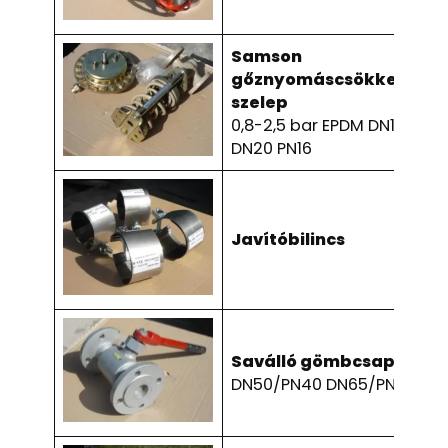
Samson
gőznyomáscsökkentő
szelep
0,8-2,5 bar EPDM DN15
DN20 PN16
Javítóbilincs
Saválló gömbcsap
DN50/PN40 DN65/PN16