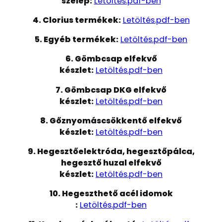
szelep:
Letöltés.pdf-ben
4. Clorius termékek:
Letöltés.pdf-ben
5. Egyéb termékek:
Letöltés.pdf-ben
6. Gömbcsap elfekvő
készlet:
Letöltés.pdf-ben
7. Gömbcsap DKG elfekvő
készlet:
Letöltés.pdf-ben
8. Gőznyomáscsökkentő elfekvő
készlet:
Letöltés.pdf-ben
9. Hegesztőelektróda, hegesztőpálca,
hegesztő huzal elfekvő
készlet:
Letöltés.pdf-ben
10. Hegeszthető acél idomok
:
Letöltés.pdf-ben