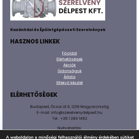
Kazánházi és Épületgépészeti Szerelvények
HASZNOS LINKEK
Főoldal
Elérhetőségek
Akciók
Újdonságok
Árlista
Elfekvő készlet
ELÉRHETŐSÉGEK
Budapest, Ócsai út 6, 1239 Magyarország
E-mail: info@szerelvenydelpest.hu
Tel.: +36 1 284 1462
Nyitvatartás:
H-P: 8h-16h
A weboldalon a minőségi felhasználói élmény érdekében sütiket