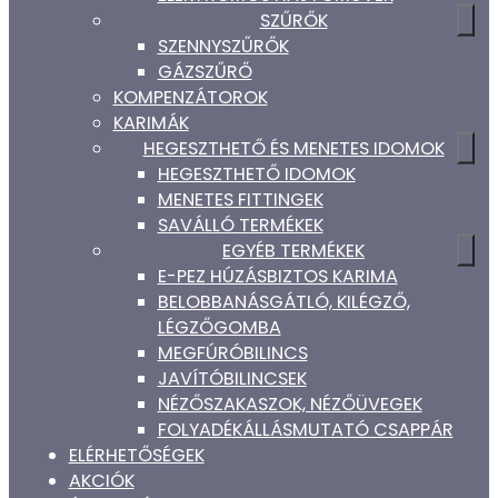
SZŰRŐK
SZENNYSZŰRŐK
GÁZSZŰRŐ
KOMPENZÁTOROK
KARIMÁK
HEGESZTHETŐ ÉS MENETES IDOMOK
HEGESZTHETŐ IDOMOK
MENETES FITTINGEK
SAVÁLLÓ TERMÉKEK
EGYÉB TERMÉKEK
E-PEZ HÚZÁSBIZTOS KARIMA
BELOBBANÁSGÁTLÓ, KILÉGZŐ,
LÉGZŐGOMBA
MEGFÚRÓBILINCS
JAVÍTÓBILINCSEK
NÉZŐSZAKASZOK, NÉZŐÜVEGEK
FOLYADÉKÁLLÁSMUTATÓ CSAPPÁR
ELÉRHETŐSÉGEK
AKCIÓK