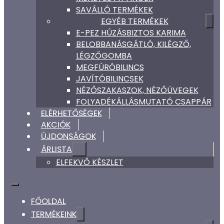
SAVÁLLÓ TERMÉKEK
EGYÉB TERMÉKEK
E-PEZ HÚZÁSBIZTOS KARIMA
BELOBBANÁSGÁTLÓ, KILÉGZŐ,
LÉGZŐGOMBA
MEGFÚRÓBILINCS
JAVÍTÓBILINCSEK
NÉZŐSZAKASZOK, NÉZŐÜVEGEK
FOLYADÉKÁLLÁSMUTATÓ CSAPPÁR
ELÉRHETŐSÉGEK
AKCIÓK
ÚJDONSÁGOK
ÁRLISTA
ELFEKVŐ KÉSZLET
FŐOLDAL
TERMÉKEINK