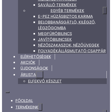
SAVÁLLÓ TERMÉKEK
EGYÉB TERMÉKEK
E-PEZ HÚZÁSBIZTOS KARIMA
BELOBBANÁSGÁTLÓ, KILÉGZŐ,
LÉGZŐGOMBA
MEGFÚRÓBILINCS
JAVÍTÓBILINCSEK
NÉZŐSZAKASZOK, NÉZŐÜVEGEK
FOLYADÉKÁLLÁSMUTATÓ CSAPPÁR
ELÉRHETŐSÉGEK
AKCIÓK
ÚJDONSÁGOK
ÁRLISTA
ELFEKVŐ KÉSZLET
FŐOLDAL
TERMÉKEINK