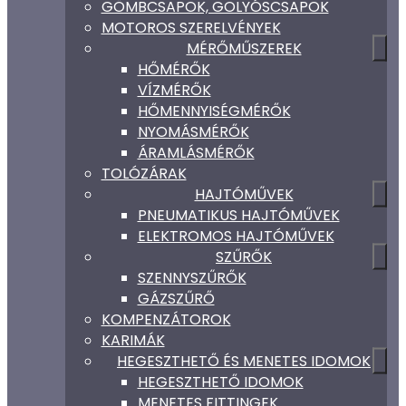
GÖMBCSAPOK, GOLYÓSCSAPOK
MOTOROS SZERELVÉNYEK
MÉRŐMŰSZEREK
HŐMÉRŐK
VÍZMÉRŐK
HŐMENNYISÉGMÉRŐK
NYOMÁSMÉRŐK
ÁRAMLÁSMÉRŐK
TOLÓZÁRAK
HAJTÓMŰVEK
PNEUMATIKUS HAJTÓMŰVEK
ELEKTROMOS HAJTÓMŰVEK
SZŰRŐK
SZENNYSZŰRŐK
GÁZSZŰRŐ
KOMPENZÁTOROK
KARIMÁK
HEGESZTHETŐ ÉS MENETES IDOMOK
HEGESZTHETŐ IDOMOK
MENETES FITTINGEK