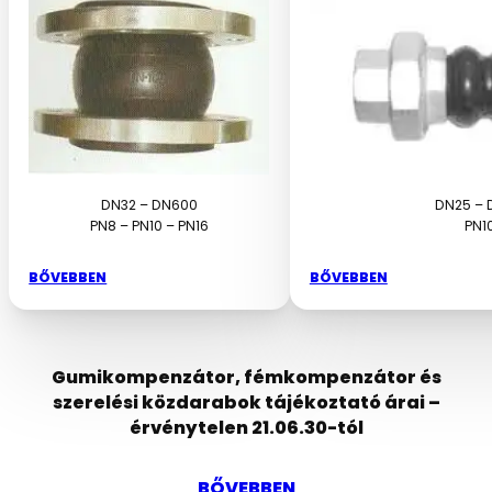
DN32 – DN600
DN25 – 
PN8 – PN10 – PN16
PN1
BŐVEBBEN
BŐVEBBEN
Gumikompenzátor, fémkompenzátor és
szerelési közdarabok tájékoztató árai –
érvénytelen 21.06.30-tól
BŐVEBBEN