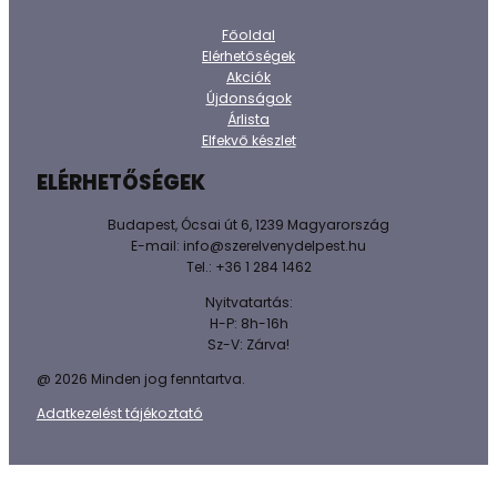
Főoldal
Elérhetőségek
Akciók
Újdonságok
Árlista
Elfekvő készlet
ELÉRHETŐSÉGEK
Budapest, Ócsai út 6, 1239 Magyarország
E-mail: info@szerelvenydelpest.hu
Tel.: +36 1 284 1462
Nyitvatartás:
H-P: 8h-16h
Sz-V: Zárva!
@ 2026 Minden jog fenntartva.
Adatkezelést tájékoztató