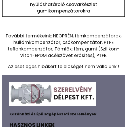
nyúláshatároló csavarkészlet
gumikompenzátorokra
További termékeink: NEOPRÉN, fémkompenzátorok,
hullámkompenzátor, csőkompenzátor, PTFE
teflonkompenzátor, Tömlők: fém, gumi (Szilikon-
Viton-EPDM acélszövet erősítés), PTFE.
Az esetleges hibákért felelőséget nem vállalunk !
Kazánházi és Épületgépészeti Szerelvények
HASZNOS LINKEK