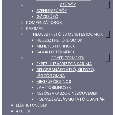
SZŰRŐK
SZENNYSZŰRŐK
GÁZSZŰRŐ
KOMPENZÁTOROK
KARIMÁK
HEGESZTHETŐ ÉS MENETES IDOMOK
HEGESZTHETŐ IDOMOK
MENETES FITTINGEK
SAVÁLLÓ TERMÉKEK
EGYÉB TERMÉKEK
E-PEZ HÚZÁSBIZTOS KARIMA
BELOBBANÁSGÁTLÓ, KILÉGZŐ,
LÉGZŐGOMBA
MEGFÚRÓBILINCS
JAVÍTÓBILINCSEK
NÉZŐSZAKASZOK, NÉZŐÜVEGEK
FOLYADÉKÁLLÁSMUTATÓ CSAPPÁR
ELÉRHETŐSÉGEK
AKCIÓK