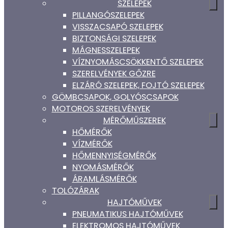
SZELEPEK
PILLANGÓSZELEPEK
VISSZACSAPÓ SZELEPEK
BIZTONSÁGI SZELEPEK
MÁGNESSZELEPEK
VÍZNYOMÁSCSÖKKENTŐ SZELEPEK
SZERELVÉNYEK GŐZRE
ELZÁRÓ SZELEPEK, FOJTÓ SZELEPEK
GÖMBCSAPOK, GOLYÓSCSAPOK
MOTOROS SZERELVÉNYEK
MÉRŐMŰSZEREK
HŐMÉRŐK
VÍZMÉRŐK
HŐMENNYISÉGMÉRŐK
NYOMÁSMÉRŐK
ÁRAMLÁSMÉRŐK
TOLÓZÁRAK
HAJTÓMŰVEK
PNEUMATIKUS HAJTÓMŰVEK
ELEKTROMOS HAJTÓMŰVEK