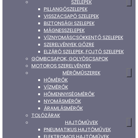
SZELEPEK
PILLANGÓSZELEPEK
VISSZACSAPÓ SZELEPEK
BIZTONSÁGI SZELEPEK
MÁGNESSZELEPEK
VÍZNYOMÁSCSÖKKENTŐ SZELEPEK
SZERELVÉNYEK GŐZRE
ELZÁRÓ SZELEPEK, FOJTÓ SZELEPEK
GÖMBCSAPOK, GOLYÓSCSAPOK
MOTOROS SZERELVÉNYEK
MÉRŐMŰSZEREK
HŐMÉRŐK
VÍZMÉRŐK
HŐMENNYISÉGMÉRŐK
NYOMÁSMÉRŐK
ÁRAMLÁSMÉRŐK
TOLÓZÁRAK
HAJTÓMŰVEK
PNEUMATIKUS HAJTÓMŰVEK
ELEKTROMOS HAJTÓMŰVEK