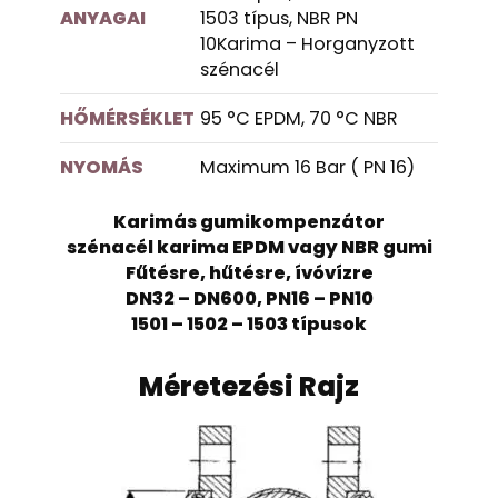
ANYAGAI
1503 típus, NBR PN
10Karima – Horganyzott
szénacél
HŐMÉRSÉKLET
95 °C EPDM, 70 °C NBR
NYOMÁS
Maximum 16 Bar ( PN 16)
Karimás gumikompenzátor
szénacél karima EPDM vagy NBR gumi
Fűtésre, hűtésre, ívóvízre
DN32 – DN600, PN16 – PN10
1501 – 1502 – 1503 típusok
Méretezési Rajz