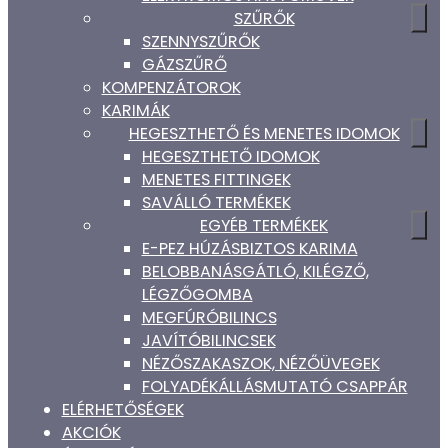
SZŰRŐK
SZENNYSZŰRŐK
GÁZSZŰRŐ
KOMPENZÁTOROK
KARIMÁK
HEGESZTHETŐ ÉS MENETES IDOMOK
HEGESZTHETŐ IDOMOK
MENETES FITTINGEK
SAVÁLLÓ TERMÉKEK
EGYÉB TERMÉKEK
E-PEZ HÚZÁSBIZTOS KARIMA
BELOBBANÁSGÁTLÓ, KILÉGZŐ,
LÉGZŐGOMBA
MEGFÚRÓBILINCS
JAVÍTÓBILINCSEK
NÉZŐSZAKASZOK, NÉZŐÜVEGEK
FOLYADÉKÁLLÁSMUTATÓ CSAPPÁR
ELÉRHETŐSÉGEK
AKCIÓK