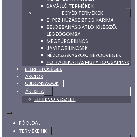
SAVÁLLÓ TERMÉKEK
EGYÉB TERMÉKEK
E-PEZ HÚZÁSBIZTOS KARIMA
BELOBBANÁSGÁTLÓ, KILÉGZŐ,
LÉGZŐGOMBA
MEGFÚRÓBILINCS
JAVÍTÓBILINCSEK
NÉZŐSZAKASZOK, NÉZŐÜVEGEK
FOLYADÉKÁLLÁSMUTATÓ CSAPPÁR
ELÉRHETŐSÉGEK
AKCIÓK
ÚJDONSÁGOK
ÁRLISTA
ELFEKVŐ KÉSZLET
FŐOLDAL
TERMÉKEINK