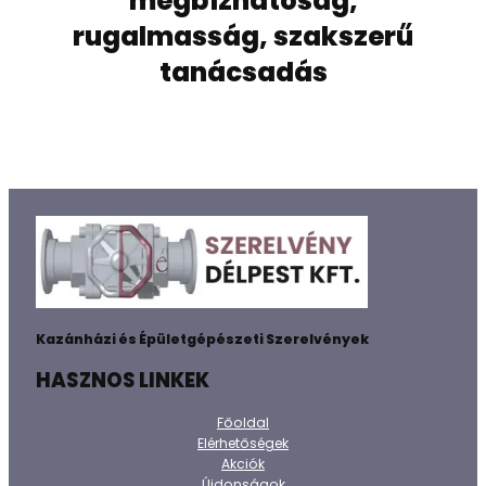
megbízhatóság,
rugalmasság, szakszerű
tanácsadás
Kazánházi és Épületgépészeti Szerelvények
HASZNOS LINKEK
Főoldal
Elérhetőségek
Akciók
Újdonságok