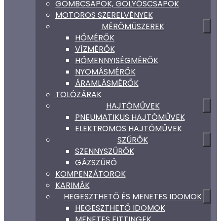
GÖMBCSAPOK, GOLYÓSCSAPOK
MOTOROS SZERELVÉNYEK
MÉRŐMŰSZEREK
HŐMÉRŐK
VÍZMÉRŐK
HŐMENNYISÉGMÉRŐK
NYOMÁSMÉRŐK
ÁRAMLÁSMÉRŐK
TOLÓZÁRAK
HAJTÓMŰVEK
PNEUMATIKUS HAJTÓMŰVEK
ELEKTROMOS HAJTÓMŰVEK
SZŰRŐK
SZENNYSZŰRŐK
GÁZSZŰRŐ
KOMPENZÁTOROK
KARIMÁK
HEGESZTHETŐ ÉS MENETES IDOMOK
HEGESZTHETŐ IDOMOK
MENETES FITTINGEK