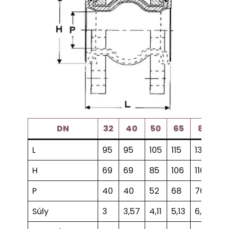
DN
32
40
50
65
80
1
L
95
95
105
115
130
1
H
69
69
85
106
116
1
P
40
40
52
68
76
1
Súly
3
3,57
4,11
5,13
6,23
6