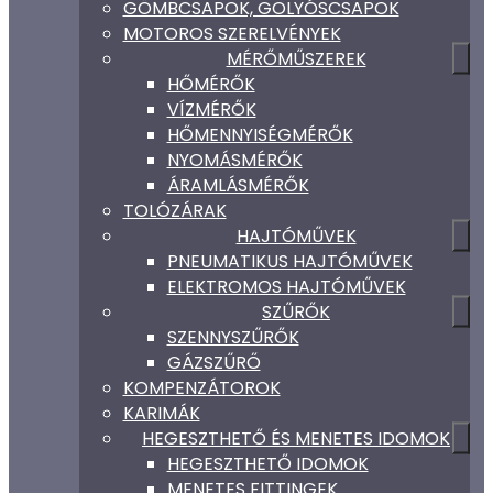
GÖMBCSAPOK, GOLYÓSCSAPOK
MOTOROS SZERELVÉNYEK
MÉRŐMŰSZEREK
HŐMÉRŐK
VÍZMÉRŐK
HŐMENNYISÉGMÉRŐK
NYOMÁSMÉRŐK
ÁRAMLÁSMÉRŐK
TOLÓZÁRAK
HAJTÓMŰVEK
PNEUMATIKUS HAJTÓMŰVEK
ELEKTROMOS HAJTÓMŰVEK
SZŰRŐK
SZENNYSZŰRŐK
GÁZSZŰRŐ
KOMPENZÁTOROK
KARIMÁK
HEGESZTHETŐ ÉS MENETES IDOMOK
HEGESZTHETŐ IDOMOK
MENETES FITTINGEK