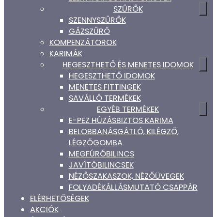
SZŰRŐK
SZENNYSZŰRŐK
GÁZSZŰRŐ
KOMPENZÁTOROK
KARIMÁK
HEGESZTHETŐ ÉS MENETES IDOMOK
HEGESZTHETŐ IDOMOK
MENETES FITTINGEK
SAVÁLLÓ TERMÉKEK
EGYÉB TERMÉKEK
E-PEZ HÚZÁSBIZTOS KARIMA
BELOBBANÁSGÁTLÓ, KILÉGZŐ,
LÉGZŐGOMBA
MEGFÚRÓBILINCS
JAVÍTÓBILINCSEK
NÉZŐSZAKASZOK, NÉZŐÜVEGEK
FOLYADÉKÁLLÁSMUTATÓ CSAPPÁR
ELÉRHETŐSÉGEK
AKCIÓK