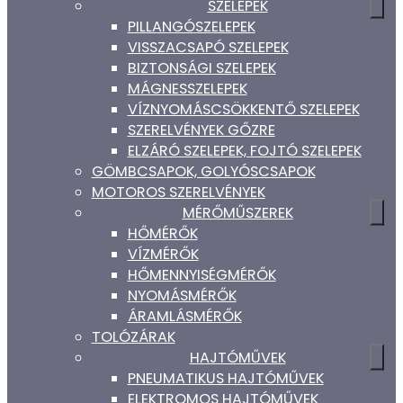
SZELEPEK
PILLANGÓSZELEPEK
VISSZACSAPÓ SZELEPEK
BIZTONSÁGI SZELEPEK
MÁGNESSZELEPEK
VÍZNYOMÁSCSÖKKENTŐ SZELEPEK
SZERELVÉNYEK GŐZRE
ELZÁRÓ SZELEPEK, FOJTÓ SZELEPEK
GÖMBCSAPOK, GOLYÓSCSAPOK
MOTOROS SZERELVÉNYEK
MÉRŐMŰSZEREK
HŐMÉRŐK
VÍZMÉRŐK
HŐMENNYISÉGMÉRŐK
NYOMÁSMÉRŐK
ÁRAMLÁSMÉRŐK
TOLÓZÁRAK
HAJTÓMŰVEK
PNEUMATIKUS HAJTÓMŰVEK
ELEKTROMOS HAJTÓMŰVEK