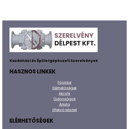
Kazánházi és Épületgépészeti Szerelvények
HASZNOS LINKEK
Főoldal
Elérhetőségek
Akciók
Újdonságok
Árlista
Elfekvő készlet
ELÉRHETŐSÉGEK