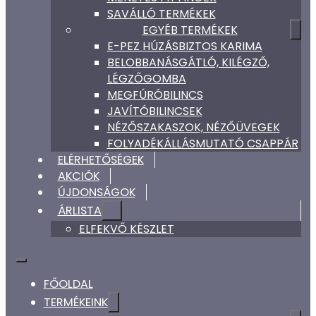
SAVÁLLÓ TERMÉKEK
EGYÉB TERMÉKEK
E-PEZ HÚZÁSBIZTOS KARIMA
BELOBBANÁSGÁTLÓ, KILÉGZŐ,
LÉGZŐGOMBA
MEGFÚRÓBILINCS
JAVÍTÓBILINCSEK
NÉZŐSZAKASZOK, NÉZŐÜVEGEK
FOLYADÉKÁLLÁSMUTATÓ CSAPPÁR
ELÉRHETŐSÉGEK
AKCIÓK
ÚJDONSÁGOK
ÁRLISTA
ELFEKVŐ KÉSZLET
FŐOLDAL
TERMÉKEINK