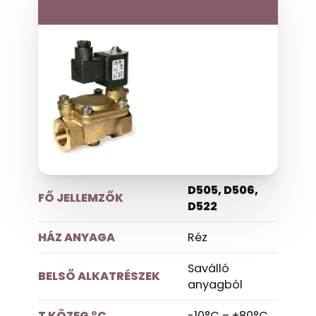
D505, D506,
FŐ JELLEMZŐK
D522
HÁZ ANYAGA
Réz
Saválló
BELSŐ ALKATRÉSZEK
anyagból
T KÖZEG °C
-10°C – +80°C