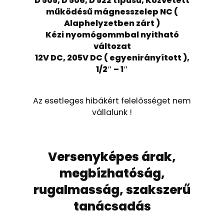
D 505, D 506, D 522 típusú, Közvetett
működésű mágnesszelep NC (
Alaphelyzetben zárt )
Kézi nyomógommbal nyitható
változat
12V DC, 205V DC ( egyenirányított ),
1/2″ – 1″
Az esetleges hibákért felelősséget nem
vállalunk !
Versenyképes árak,
megbízhatóság,
rugalmasság, szakszerű
tanácsadás