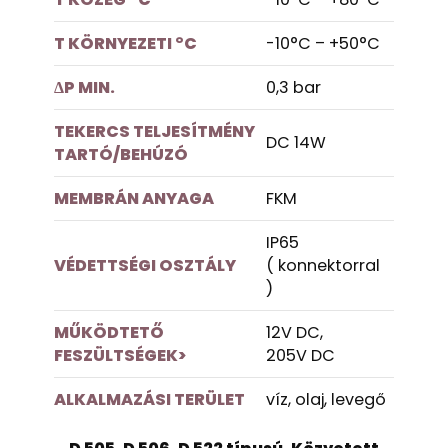
T KÖRNYEZETI °C
-10°C – +50°C
ΔP MIN.
0,3 bar
TEKERCS TELJESÍTMÉNY
DC 14W
TARTÓ/BEHÚZÓ
MEMBRÁN ANYAGA
FKM
IP65
VÉDETTSÉGI OSZTÁLY
( konnektorral
)
MŰKÖDTETŐ
12V DC,
FESZÜLTSÉGEK>
205V DC
ALKALMAZÁSI TERÜLET
víz, olaj, levegő