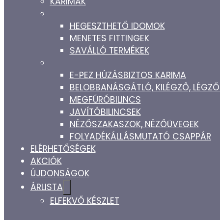
KARIMÁK
HEGESZTHETŐ IDOMOK
MENETES FITTINGEK
SAVÁLLÓ TERMÉKEK
E-PEZ HÚZÁSBIZTOS KARIMA
BELOBBANÁSGÁTLÓ, KILÉGZŐ, LÉG
MEGFÚRÓBILINCS
JAVÍTÓBILINCSEK
NÉZŐSZAKASZOK, NÉZŐÜVEGEK
FOLYADÉKÁLLÁSMUTATÓ CSAPPÁR
ELÉRHETŐSÉGEK
AKCIÓK
ÚJDONSÁGOK
ÁRLISTA
ELFEKVŐ KÉSZLET