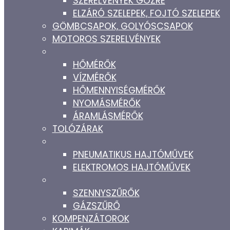
SZERELVÉNYEK GŐZRE
ELZÁRÓ SZELEPEK, FOJTÓ SZELEPEK
GÖMBCSAPOK, GOLYÓSCSAPOK
MOTOROS SZERELVÉNYEK
HŐMÉRŐK
VÍZMÉRŐK
HŐMENNYISÉGMÉRŐK
NYOMÁSMÉRŐK
ÁRAMLÁSMÉRŐK
TOLÓZÁRAK
PNEUMATIKUS HAJTÓMŰVEK
ELEKTROMOS HAJTÓMŰVEK
SZENNYSZŰRŐK
GÁZSZŰRŐ
KOMPENZÁTOROK