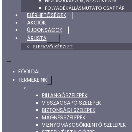
NÉZŐSZAKASZOK, NÉZŐÜVEGEK
FOLYADÉKÁLLÁSMUTATÓ CSAPPÁR
ELÉRHETŐSÉGEK
AKCIÓK
ÚJDONSÁGOK
ÁRLISTA
ELFEKVŐ KÉSZLET
FŐOLDAL
TERMÉKEINK
PILLANGÓSZELEPEK
VISSZACSAPÓ SZELEPEK
BIZTONSÁGI SZELEPEK
MÁGNESSZELEPEK
VÍZNYOMÁSCSÖKKENTŐ SZELEPEK