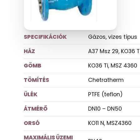
SPECIFIKÁCIÓK
Gázos, vizes típus
HÁZ
A37 Msz 29, KO36 T
GÖMB
KO36 Ti, MSZ 4360
TÖMÍTÉS
Chetratherm
ÜLÉK
PTFE (teflon)
ÁTMÉRŐ
DN10 – DN50
ORSÓ
KO11 N, MSZ4360
MAXIMÁLIS ÜZEMI