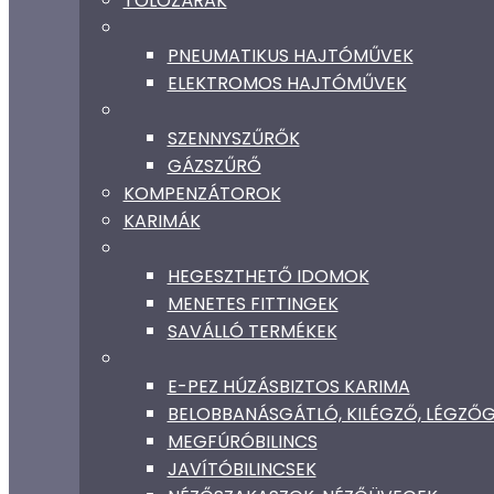
TOLÓZÁRAK
PNEUMATIKUS HAJTÓMŰVEK
ELEKTROMOS HAJTÓMŰVEK
SZENNYSZŰRŐK
GÁZSZŰRŐ
KOMPENZÁTOROK
KARIMÁK
HEGESZTHETŐ IDOMOK
MENETES FITTINGEK
SAVÁLLÓ TERMÉKEK
E-PEZ HÚZÁSBIZTOS KARIMA
BELOBBANÁSGÁTLÓ, KILÉGZŐ, LÉGZ
MEGFÚRÓBILINCS
JAVÍTÓBILINCSEK