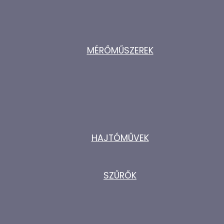
MÉRŐMŰSZEREK
HAJTÓMŰVEK
SZŰRŐK