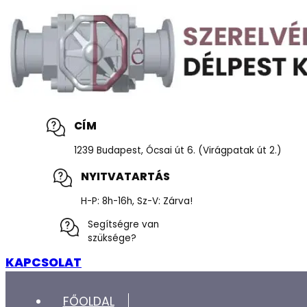
CÍM
1239 Budapest, Ócsai út 6. (Virágpatak út 2.)
NYITVATARTÁS
H-P: 8h-16h, Sz-V: Zárva!
Segítségre van
szüksége?
KAPCSOLAT
FŐOLDAL