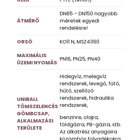
DN65 – DN150 nagyobb
ÁTMÉRŐ
méretek egyedi
rendelésre!
ORSÓ
KO11 N, MSZ4360
MAXIMÁLIS
PN16, PN25, PN40
ÜZEMI NYOMÁS
Hidegvíz, melegvíz
rendszerek, levegő, fűtő,
hűtő, szellőző
rendszerek, hidraulika
UNIBALL
rendszerek,
TÖMSZELENCÉS
GÖMBCSAP,
benzinre, olajra,
ALKALMAZÁSI
földgázra, PB-gázra, stb.
TERÜLETE
Az alkatrész anyagaira
közömbös folyadékokra