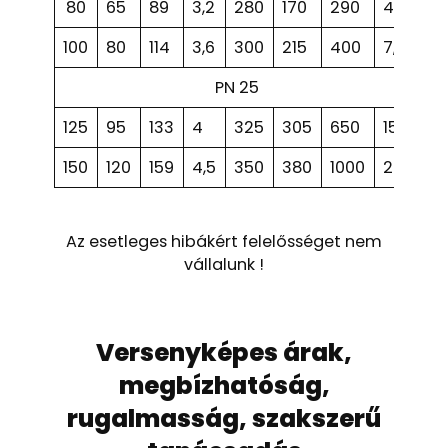
80
65
89
3,2
280
170
290
4,5
100
80
114
3,6
300
215
400
7,6
PN 25
125
95
133
4
325
305
650
15
150
120
159
4,5
350
380
1000
24
Az esetleges hibákért felelősséget nem
vállalunk !
Versenyképes árak,
megbízhatóság,
rugalmasság, szakszerű