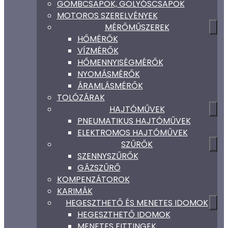
GÖMBCSAPOK, GOLYÓSCSAPOK
MOTOROS SZERELVÉNYEK
MÉRŐMŰSZEREK
HŐMÉRŐK
VÍZMÉRŐK
HŐMENNYISÉGMÉRŐK
NYOMÁSMÉRŐK
ÁRAMLÁSMÉRŐK
TOLÓZÁRAK
HAJTÓMŰVEK
PNEUMATIKUS HAJTÓMŰVEK
ELEKTROMOS HAJTÓMŰVEK
SZŰRŐK
SZENNYSZŰRŐK
GÁZSZŰRŐ
KOMPENZÁTOROK
KARIMÁK
HEGESZTHETŐ ÉS MENETES IDOMOK
HEGESZTHETŐ IDOMOK
MENETES FITTINGEK