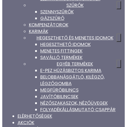
SZŰRŐK
SZENNYSZŰRŐK
GÁZSZŰRŐ
KOMPENZÁTOROK
KARIMÁK
HEGESZTHETŐ ÉS MENETES IDOMOK
HEGESZTHETŐ IDOMOK
MENETES FITTINGEK
SAVÁLLÓ TERMÉKEK
EGYÉB TERMÉKEK
E-PEZ HÚZÁSBIZTOS KARIMA
BELOBBANÁSGÁTLÓ, KILÉGZŐ,
LÉGZŐGOMBA
MEGFÚRÓBILINCS
JAVÍTÓBILINCSEK
NÉZŐSZAKASZOK, NÉZŐÜVEGEK
FOLYADÉKÁLLÁSMUTATÓ CSAPPÁR
ELÉRHETŐSÉGEK
AKCIÓK