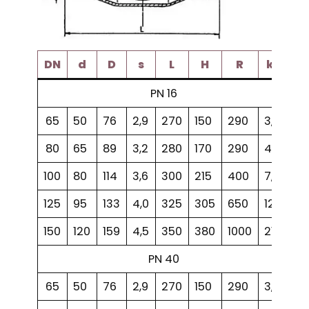
DN
d
D
s
L
H
R
kg
PN 16
65
50
76
2,9
270
150
290
3,1
80
65
89
3,2
280
170
290
4,5
100
80
114
3,6
300
215
400
7,6
125
95
133
4,0
325
305
650
12,8
150
120
159
4,5
350
380
1000
21,6
PN 40
65
50
76
2,9
270
150
290
3,1