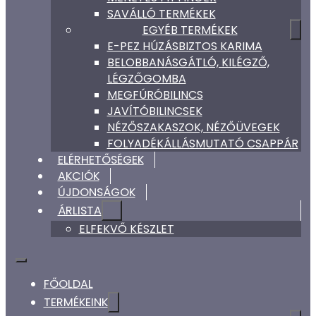
SAVÁLLÓ TERMÉKEK
EGYÉB TERMÉKEK
E-PEZ HÚZÁSBIZTOS KARIMA
BELOBBANÁSGÁTLÓ, KILÉGZŐ,
LÉGZŐGOMBA
MEGFÚRÓBILINCS
JAVÍTÓBILINCSEK
NÉZŐSZAKASZOK, NÉZŐÜVEGEK
FOLYADÉKÁLLÁSMUTATÓ CSAPPÁR
ELÉRHETŐSÉGEK
AKCIÓK
ÚJDONSÁGOK
ÁRLISTA
ELFEKVŐ KÉSZLET
FŐOLDAL
TERMÉKEINK