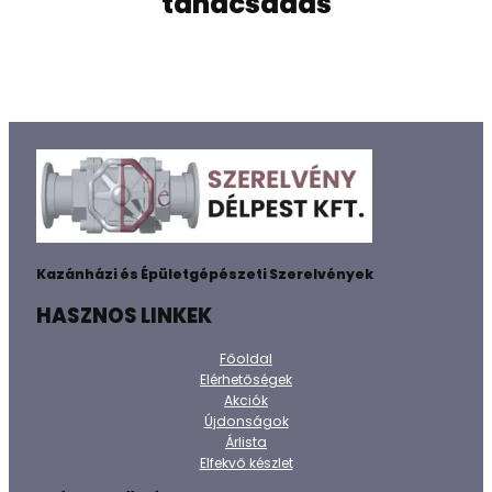
tanácsadás
Kazánházi és Épületgépészeti Szerelvények
HASZNOS LINKEK
Főoldal
Elérhetőségek
Akciók
Újdonságok
Árlista
Elfekvő készlet