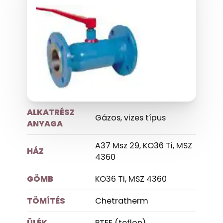
ALKATRÉSZ
Gázos, vizes típus
ANYAGA
A37 Msz 29, KO36 Ti, MSZ
HÁZ
4360
GÖMB
KO36 Ti, MSZ 4360
TÖMÍTÉS
Chetratherm
ÜLÉK
PTFE (teflon)