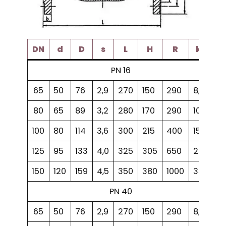
DN
d
D
s
L
H
R
kg
PN 16
65
50
76
2,9
270
150
290
8,4
80
65
89
3,2
280
170
290
10,4
100
80
114
3,6
300
215
400
15,2
125
95
133
4,0
325
305
650
23,2
150
120
159
4,5
350
380
1000
33,6
PN 40
65
50
76
2,9
270
150
290
8,9