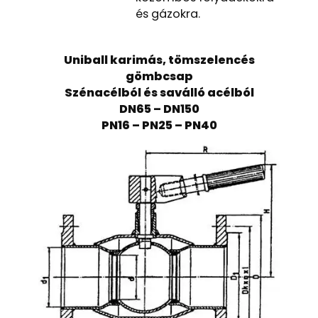
és gázokra.
Uniball karimás, tömszelencés
gömbcsap
Szénacélból és saválló acélból
DN65 – DN150
PN16 – PN25 – PN40