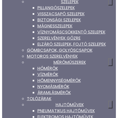
SZELEPEK
PILLANGÓSZELEPEK
VISSZACSAPÓ SZELEPEK
BIZTONSÁGI SZELEPEK
MÁGNESSZELEPEK
VÍZNYOMÁSCSÖKKENTŐ SZELEPEK
SZERELVÉNYEK GŐZRE
ELZÁRÓ SZELEPEK, FOJTÓ SZELEPEK
GÖMBCSAPOK, GOLYÓSCSAPOK
MOTOROS SZERELVÉNYEK
MÉRŐMŰSZEREK
HŐMÉRŐK
VÍZMÉRŐK
HŐMENNYISÉGMÉRŐK
NYOMÁSMÉRŐK
ÁRAMLÁSMÉRŐK
TOLÓZÁRAK
HAJTÓMŰVEK
PNEUMATIKUS HAJTÓMŰVEK
ELEKTROMOS HAJTÓMŰVEK