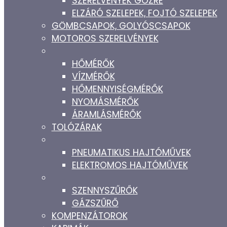
SZERELVÉNYEK GŐZRE
ELZÁRÓ SZELEPEK, FOJTÓ SZELEPEK
GÖMBCSAPOK, GOLYÓSCSAPOK
MOTOROS SZERELVÉNYEK
HŐMÉRŐK
VÍZMÉRŐK
HŐMENNYISÉGMÉRŐK
NYOMÁSMÉRŐK
ÁRAMLÁSMÉRŐK
TOLÓZÁRAK
PNEUMATIKUS HAJTÓMŰVEK
ELEKTROMOS HAJTÓMŰVEK
SZENNYSZŰRŐK
GÁZSZŰRŐ
KOMPENZÁTOROK