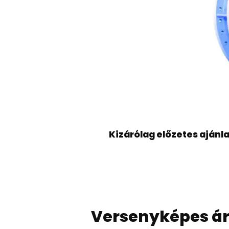
Kizárólag előzetes ajánl
Versenyképes á