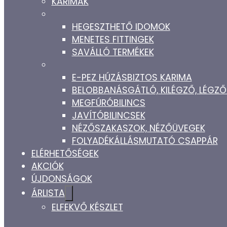
KARIMÁK
HEGESZTHETŐ IDOMOK
MENETES FITTINGEK
SAVÁLLÓ TERMÉKEK
E-PEZ HÚZÁSBIZTOS KARIMA
BELOBBANÁSGÁTLÓ, KILÉGZŐ, LÉG
MEGFÚRÓBILINCS
JAVÍTÓBILINCSEK
NÉZŐSZAKASZOK, NÉZŐÜVEGEK
FOLYADÉKÁLLÁSMUTATÓ CSAPPÁR
ELÉRHETŐSÉGEK
AKCIÓK
ÚJDONSÁGOK
ÁRLISTA
ELFEKVŐ KÉSZLET