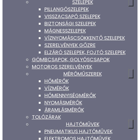
SZELEPEK
PILLANGÓSZELEPEK
VISSZACSAPÓ SZELEPEK
BIZTONSÁGI SZELEPEK
MÁGNESSZELEPEK
VÍZNYOMÁSCSÖKKENTŐ SZELEPEK
SZERELVÉNYEK GŐZRE
ELZÁRÓ SZELEPEK, FOJTÓ SZELEPEK
GÖMBCSAPOK, GOLYÓSCSAPOK
MOTOROS SZERELVÉNYEK
MÉRŐMŰSZEREK
HŐMÉRŐK
VÍZMÉRŐK
HŐMENNYISÉGMÉRŐK
NYOMÁSMÉRŐK
ÁRAMLÁSMÉRŐK
TOLÓZÁRAK
HAJTÓMŰVEK
PNEUMATIKUS HAJTÓMŰVEK
ELEKTROMOS HAJTÓMŰVEK