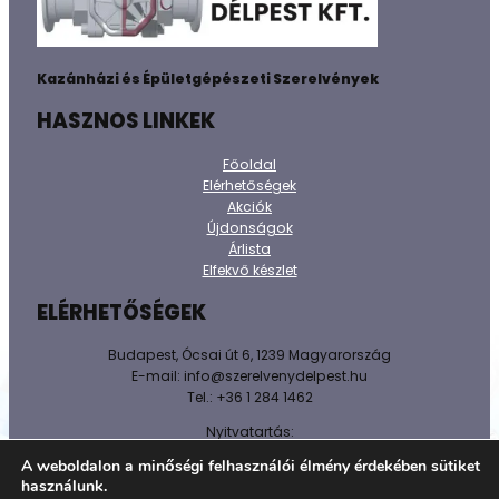
Kazánházi és Épületgépészeti Szerelvények
HASZNOS LINKEK
Főoldal
Elérhetőségek
Akciók
Újdonságok
Árlista
Elfekvő készlet
ELÉRHETŐSÉGEK
Budapest, Ócsai út 6, 1239 Magyarország
E-mail: info@szerelvenydelpest.hu
Tel.: +36 1 284 1462
Nyitvatartás:
H-P: 8h-16h
A weboldalon a minőségi felhasználói élmény érdekében sütiket
Sz-V: Zárva!
használunk.