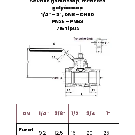
Saválló gömbcsap, menetes
golyóscsap
1/4″ – 3″, DN8 – DN80
PN25 – PN63
715 típus
1
DN
1/4″
3/8″
1/2″
3/4″
1″
1/4″
Furat
9,2
12,5
15
20
25
32