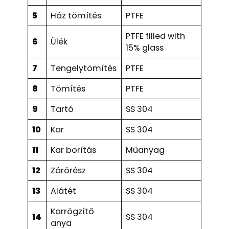
5
Ház tömítés
PTFE
PTFE filled with
6
Ülék
15% glass
7
Tengelytömítés
PTFE
8
Tömítés
PTFE
9
Tartó
SS 304
10
Kar
SS 304
11
Kar borítás
Műanyag
12
Zárórész
SS 304
13
Alátét
SS 304
Karrögzítő
14
SS 304
anya