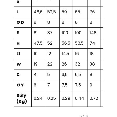
ø
L
48,6
52,5
59
65
76
90
Ø D
8
8
8
8
8
8
E
81
87
100
100
148
148
H
47,5
52
56,5
58,5
74
78
L1
10
12
14,5
16
18
20
W
19
22
26
32
38
50
C
4
5
6,5
6,5
8
8
Ø Y
6
7
7,5
7,5
9
9
Súly
0,24
0,25
0,29
0,44
0,72
1,2
(Kg)