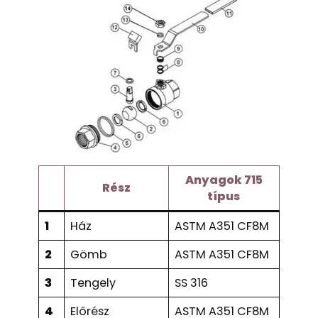
Anyagok 715
Rész
típus
1
Ház
ASTM A351 CF8M
2
Gömb
ASTM A351 CF8M
3
Tengely
SS 316
4
Előrész
ASTM A351 CF8M