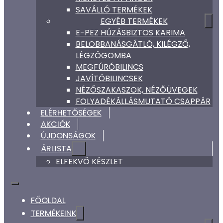
SAVÁLLÓ TERMÉKEK
EGYÉB TERMÉKEK
E-PEZ HÚZÁSBIZTOS KARIMA
BELOBBANÁSGÁTLÓ, KILÉGZŐ,
LÉGZŐGOMBA
MEGFÚRÓBILINCS
JAVÍTÓBILINCSEK
NÉZŐSZAKASZOK, NÉZŐÜVEGEK
FOLYADÉKÁLLÁSMUTATÓ CSAPPÁR
ELÉRHETŐSÉGEK
AKCIÓK
ÚJDONSÁGOK
ÁRLISTA
ELFEKVŐ KÉSZLET
FŐOLDAL
TERMÉKEINK