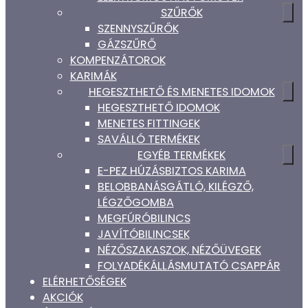
SZŰRŐK
SZENNYSZŰRŐK
GÁZSZŰRŐ
KOMPENZÁTOROK
KARIMÁK
HEGESZTHETŐ ÉS MENETES IDOMOK
HEGESZTHETŐ IDOMOK
MENETES FITTINGEK
SAVÁLLÓ TERMÉKEK
EGYÉB TERMÉKEK
E-PEZ HÚZÁSBIZTOS KARIMA
BELOBBANÁSGÁTLÓ, KILÉGZŐ,
LÉGZŐGOMBA
MEGFÚRÓBILINCS
JAVÍTÓBILINCSEK
NÉZŐSZAKASZOK, NÉZŐÜVEGEK
FOLYADÉKÁLLÁSMUTATÓ CSAPPÁR
ELÉRHETŐSÉGEK
AKCIÓK