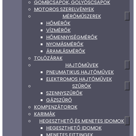
GÖMBCSAPOK, GOLYÓSCSAPOK
MOTOROS SZERELVÉNYEK
MÉRŐMŰSZEREK
HŐMÉRŐK
VÍZMÉRŐK
HŐMENNYISÉGMÉRŐK
NYOMÁSMÉRŐK
ÁRAMLÁSMÉRŐK
TOLÓZÁRAK
HAJTÓMŰVEK
PNEUMATIKUS HAJTÓMŰVEK
ELEKTROMOS HAJTÓMŰVEK
SZŰRŐK
SZENNYSZŰRŐK
GÁZSZŰRŐ
KOMPENZÁTOROK
KARIMÁK
HEGESZTHETŐ ÉS MENETES IDOMOK
HEGESZTHETŐ IDOMOK
MENETES FITTINGEK