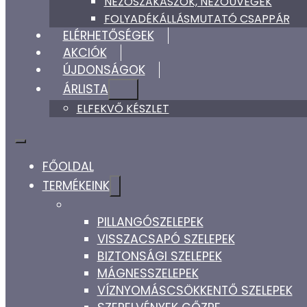
NÉZŐSZAKASZOK, NÉZŐÜVEGEK
FOLYADÉKÁLLÁSMUTATÓ CSAPPÁR
ELÉRHETŐSÉGEK
AKCIÓK
ÚJDONSÁGOK
ÁRLISTA
ELFEKVŐ KÉSZLET
FŐOLDAL
TERMÉKEINK
PILLANGÓSZELEPEK
VISSZACSAPÓ SZELEPEK
BIZTONSÁGI SZELEPEK
MÁGNESSZELEPEK
VÍZNYOMÁSCSÖKKENTŐ SZELEPEK