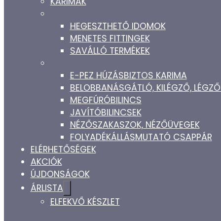
KARIMÁK
HEGESZTHETŐ IDOMOK
MENETES FITTINGEK
SAVÁLLÓ TERMÉKEK
E-PEZ HÚZÁSBIZTOS KARIMA
BELOBBANÁSGÁTLÓ, KILÉGZŐ, LÉG
MEGFÚRÓBILINCS
JAVÍTÓBILINCSEK
NÉZŐSZAKASZOK, NÉZŐÜVEGEK
FOLYADÉKÁLLÁSMUTATÓ CSAPPÁR
ELÉRHETŐSÉGEK
AKCIÓK
ÚJDONSÁGOK
ÁRLISTA
ELFEKVŐ KÉSZLET