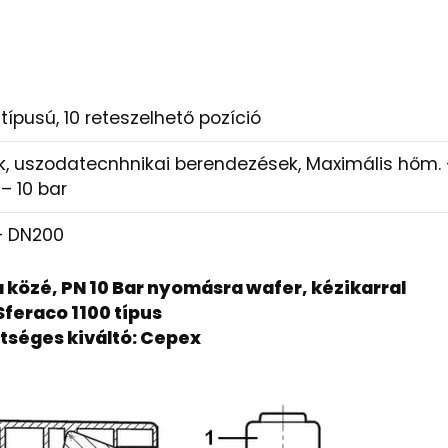
típusú, 10 reteszelhető pozíció
k, uszodatecnhnikai berendezések, Maximális hőm. 
– 10 bar
– DN200
 közé, PN 10 Bar nyomásra wafer, kézikarral
Sferaco 1100 típus
tséges kiváltó: Cepex