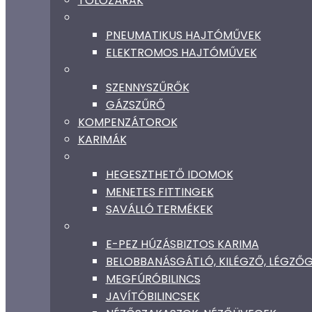
TOLÓZÁRAK
PNEUMATIKUS HAJTÓMŰVEK
ELEKTROMOS HAJTÓMŰVEK
SZENNYSZŰRŐK
GÁZSZŰRŐ
KOMPENZÁTOROK
KARIMÁK
HEGESZTHETŐ IDOMOK
MENETES FITTINGEK
SAVÁLLÓ TERMÉKEK
E-PEZ HÚZÁSBIZTOS KARIMA
BELOBBANÁSGÁTLÓ, KILÉGZŐ, LÉGZ
MEGFÚRÓBILINCS
JAVÍTÓBILINCSEK