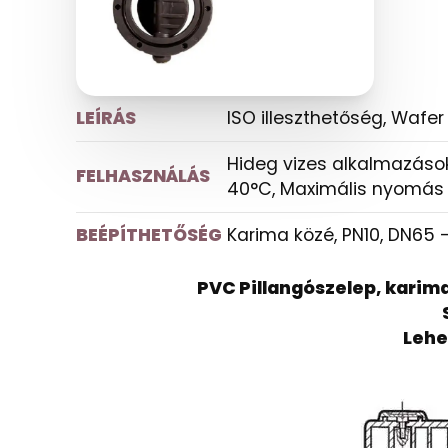
LEÍRÁS
ISO illeszthetőség, Wafer 
Hideg vizes alkalmazáso
FELHASZNÁLÁS
40°C, Maximális nyomás 
BEÉPÍTHETŐSÉG
Karima közé, PN10, DN65 
PVC Pillangószelep, karima
Lehe