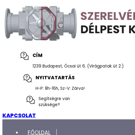
CÍM
1239 Budapest, Ócsai út 6. (Virágpatak út 2.)
NYITVATARTÁS
H-P: 8h-16h, Sz-V: Zárva!
Segítségre van
szüksége?
KAPCSOLAT
FŐOLDAL