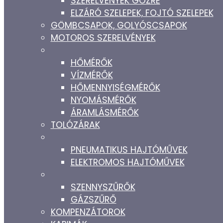
SZERELVÉNYEK GŐZRE
ELZÁRÓ SZELEPEK, FOJTÓ SZELEPEK
GÖMBCSAPOK, GOLYÓSCSAPOK
MOTOROS SZERELVÉNYEK
HŐMÉRŐK
VÍZMÉRŐK
HŐMENNYISÉGMÉRŐK
NYOMÁSMÉRŐK
ÁRAMLÁSMÉRŐK
TOLÓZÁRAK
PNEUMATIKUS HAJTÓMŰVEK
ELEKTROMOS HAJTÓMŰVEK
SZENNYSZŰRŐK
GÁZSZŰRŐ
KOMPENZÁTOROK