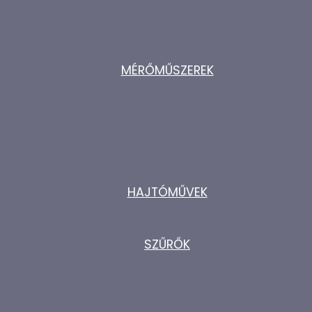
MÉRŐMŰSZEREK
HAJTÓMŰVEK
SZŰRŐK