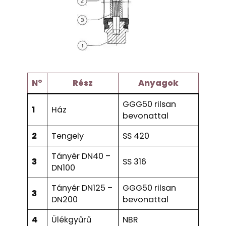
N°
Rész
Anyagok
GGG50 rilsan
1
Ház
bevonattal
2
Tengely
SS 420
Tányér DN40 –
3
SS 316
DN100
Tányér DN125 –
GGG50 rilsan
3
DN200
bevonattal
4
Ülékgyűrű
NBR