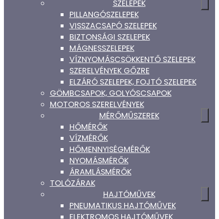
SZELEPEK
PILLANGÓSZELEPEK
VISSZACSAPÓ SZELEPEK
BIZTONSÁGI SZELEPEK
MÁGNESSZELEPEK
VÍZNYOMÁSCSÖKKENTŐ SZELEPEK
SZERELVÉNYEK GŐZRE
ELZÁRÓ SZELEPEK, FOJTÓ SZELEPEK
GÖMBCSAPOK, GOLYÓSCSAPOK
MOTOROS SZERELVÉNYEK
MÉRŐMŰSZEREK
HŐMÉRŐK
VÍZMÉRŐK
HŐMENNYISÉGMÉRŐK
NYOMÁSMÉRŐK
ÁRAMLÁSMÉRŐK
TOLÓZÁRAK
HAJTÓMŰVEK
PNEUMATIKUS HAJTÓMŰVEK
ELEKTROMOS HAJTÓMŰVEK