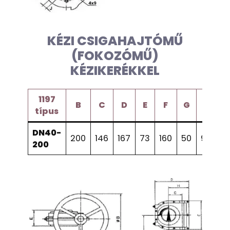
KÉZI CSIGAHAJTÓMŰ
(FOKOZÓMŰ)
KÉZIKERÉKKEL
1197
B
C
D
E
F
G
H
S
típus
DN40-
200
146
167
73
160
50
93
5,
200