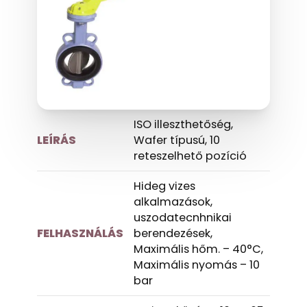
ISO illeszthetőség,
LEÍRÁS
Wafer típusú, 10
reteszelhető pozíció
Hideg vizes
alkalmazások,
uszodatecnhnikai
FELHASZNÁLÁS
berendezések,
Maximális hőm. – 40°C,
Maximális nyomás – 10
bar