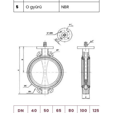
5
O gyűrű
NBR
DN
40
50
65
80
100
125
150