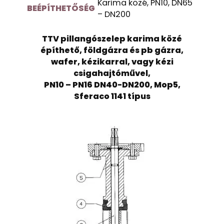
Karima közé, PN10, DN65
BEÉPÍTHETŐSÉG
– DN200
TTV pillangószelep karima közé
építhető, földgázra és pb gázra,
wafer, kézikarral, vagy kézi
csigahajtóművel,
PN10 – PN16 DN40-DN200, Mop5,
Sferaco 1141 típus