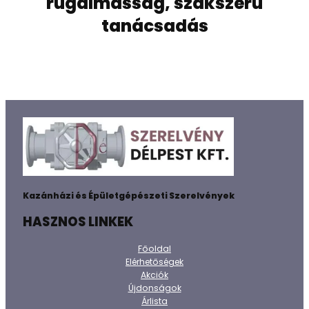
rugalmasság, szakszerű
tanácsadás
Kazánházi és Épületgépészeti Szerelvények
HASZNOS LINKEK
Főoldal
Elérhetőségek
Akciók
Újdonságok
Árlista