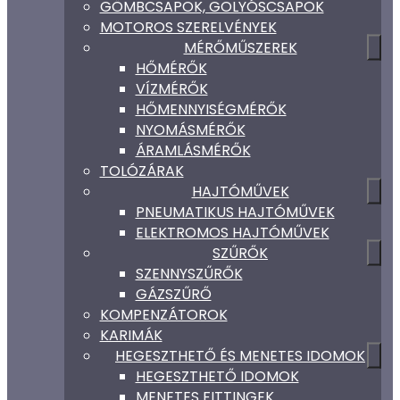
GÖMBCSAPOK, GOLYÓSCSAPOK
MOTOROS SZERELVÉNYEK
MÉRŐMŰSZEREK
HŐMÉRŐK
VÍZMÉRŐK
HŐMENNYISÉGMÉRŐK
NYOMÁSMÉRŐK
ÁRAMLÁSMÉRŐK
TOLÓZÁRAK
HAJTÓMŰVEK
PNEUMATIKUS HAJTÓMŰVEK
ELEKTROMOS HAJTÓMŰVEK
SZŰRŐK
SZENNYSZŰRŐK
GÁZSZŰRŐ
KOMPENZÁTOROK
KARIMÁK
HEGESZTHETŐ ÉS MENETES IDOMOK
HEGESZTHETŐ IDOMOK
MENETES FITTINGEK