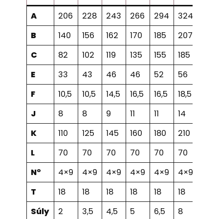
A
206
228
243
266
294
324
349
B
140
156
162
170
185
207
216
C
82
102
119
135
155
185
208
E
33
43
46
46
52
56
56
F
10,5
10,5
14,5
16,5
16,5
18,5
18,5
J
8
8
9
11
11
14
14
K
110
125
145
160
180
210
240
L
70
70
70
70
70
70
70
N°
4×9
4×9
4×9
4×9
4×9
4×9
4×9
T
18
18
18
18
18
18
23
Súly
2
3,5
4,5
5
6,5
8
9