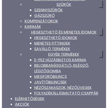
SZŰRŐK
SZENNYSZŰRŐK
GÁZSZŰRŐ
KOMPENZÁTOROK
KARIMÁK
HEGESZTHETŐ ÉS MENETES IDOMOK
HEGESZTHETŐ IDOMOK
MENETES FITTINGEK
SAVÁLLÓ TERMÉKEK
EGYÉB TERMÉKEK
E-PEZ HÚZÁSBIZTOS KARIMA
BELOBBANÁSGÁTLÓ, KILÉGZŐ,
LÉGZŐGOMBA
MEGFÚRÓBILINCS
JAVÍTÓBILINCSEK
NÉZŐSZAKASZOK, NÉZŐÜVEGEK
FOLYADÉKÁLLÁSMUTATÓ CSAPPÁR
ELÉRHETŐSÉGEK
AKCIÓK