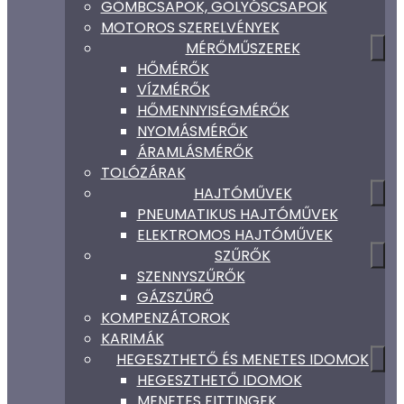
GÖMBCSAPOK, GOLYÓSCSAPOK
MOTOROS SZERELVÉNYEK
MÉRŐMŰSZEREK
HŐMÉRŐK
VÍZMÉRŐK
HŐMENNYISÉGMÉRŐK
NYOMÁSMÉRŐK
ÁRAMLÁSMÉRŐK
TOLÓZÁRAK
HAJTÓMŰVEK
PNEUMATIKUS HAJTÓMŰVEK
ELEKTROMOS HAJTÓMŰVEK
SZŰRŐK
SZENNYSZŰRŐK
GÁZSZŰRŐ
KOMPENZÁTOROK
KARIMÁK
HEGESZTHETŐ ÉS MENETES IDOMOK
HEGESZTHETŐ IDOMOK
MENETES FITTINGEK