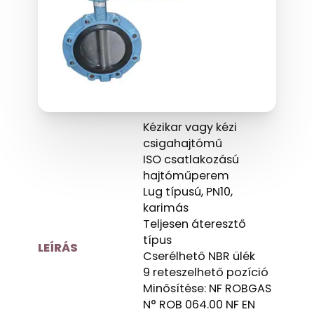
Kézikar vagy kézi
csigahajtómű
ISO csatlakozású
hajtóműperem
Lug típusú, PN10,
karimás
Teljesen áteresztő
típus
LEÍRÁS
Cserélhető NBR ülék
9 reteszelhető pozíció
Minősítése: NF ROBGAS
N° ROB 064.00 NF EN