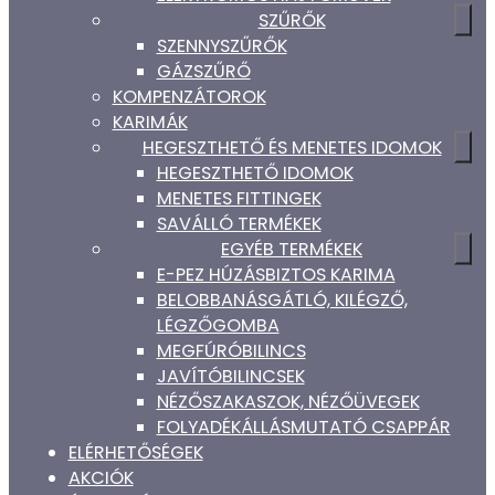
SZŰRŐK
SZENNYSZŰRŐK
GÁZSZŰRŐ
KOMPENZÁTOROK
KARIMÁK
HEGESZTHETŐ ÉS MENETES IDOMOK
HEGESZTHETŐ IDOMOK
MENETES FITTINGEK
SAVÁLLÓ TERMÉKEK
EGYÉB TERMÉKEK
E-PEZ HÚZÁSBIZTOS KARIMA
BELOBBANÁSGÁTLÓ, KILÉGZŐ,
LÉGZŐGOMBA
MEGFÚRÓBILINCS
JAVÍTÓBILINCSEK
NÉZŐSZAKASZOK, NÉZŐÜVEGEK
FOLYADÉKÁLLÁSMUTATÓ CSAPPÁR
ELÉRHETŐSÉGEK
AKCIÓK