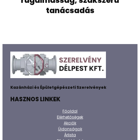
rugalmasság, szakszerű
tanácsadás
Kazánházi és Épületgépészeti Szerelvények
HASZNOS LINKEK
Főoldal
Elérhetőségek
Akciók
Újdonságok
Árlista