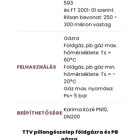
593
és FT 2001-01 szerint.
Rilsan bevonat: 250 –
300 mikron vastag
Gázra
Földgáz, pb gáz max.
hőmérséklete: Ts =
60°C
FELHASZNÁLÁS
Földgáz, pb gáz min.
hőmérséklete: Ts = –
20°C
Gáz max. nyomása:
Ps= 5 bar
Karima közé PN10,
BEÉPÍTHETŐSÉGE
DN200
TTV pillangószelep földgázra és PB
gázra,