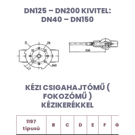
DN125 – DN200 KIVITEL:
DN40 – DN150
KÉZI CSIGAHAJTÓMŰ (
FOKOZÓMŰ )
KÉZIKERÉKKEL
1197
B
C
D
E
F
G
H
típusú