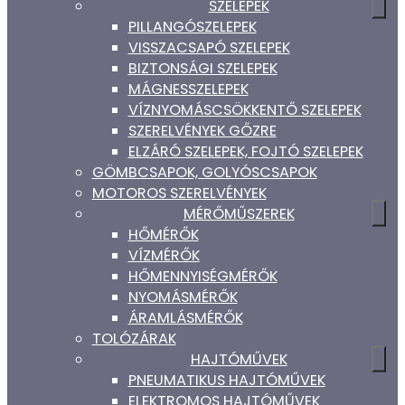
SZELEPEK
PILLANGÓSZELEPEK
VISSZACSAPÓ SZELEPEK
BIZTONSÁGI SZELEPEK
MÁGNESSZELEPEK
VÍZNYOMÁSCSÖKKENTŐ SZELEPEK
SZERELVÉNYEK GŐZRE
ELZÁRÓ SZELEPEK, FOJTÓ SZELEPEK
GÖMBCSAPOK, GOLYÓSCSAPOK
MOTOROS SZERELVÉNYEK
MÉRŐMŰSZEREK
HŐMÉRŐK
VÍZMÉRŐK
HŐMENNYISÉGMÉRŐK
NYOMÁSMÉRŐK
ÁRAMLÁSMÉRŐK
TOLÓZÁRAK
HAJTÓMŰVEK
PNEUMATIKUS HAJTÓMŰVEK
ELEKTROMOS HAJTÓMŰVEK