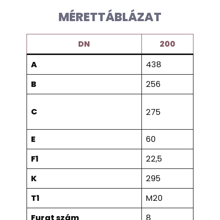
MÉRETTÁBLÁZAT
DN
200
A
438
B
256
C
275
E
60
F1
22,5
K
295
T1
M20
Furat szám
8