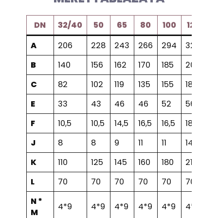
DN
32/40
50
65
80
100
125
1
A
206
228
243
266
294
324
3
B
140
156
162
170
185
207
21
C
82
102
119
135
155
185
2
E
33
43
46
46
52
56
5
F
10,5
10,5
14,5
16,5
16,5
18,5
18
J
8
8
9
11
11
14
14
K
110
125
145
160
180
210
2
L
70
70
70
70
70
70
7
N *
4*9
4*9
4*9
4*9
4*9
4*9
4
M