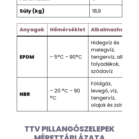
Súly (kg)
18,9
Anyagok
Hőmérséklet
Alkalmazható
Hidegvíz és
melegvíz,
S
EPDM
– 5°C – 90°C
tengervíz, alkáli
g
folyadékok,
szódavíz
Földgáz,
O
– 20 °C – 90
levegő, víz,
NBR
b
°C
tengervíz,
x
olajok és zsírok.
TTV PILLANGÓSZELEPEK
MÉRETTÁBLÁZATA