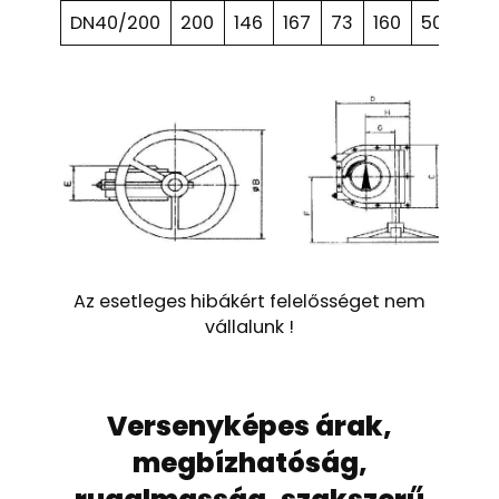
DN40/200
200
146
167
73
160
50
93
Az esetleges hibákért felelősséget nem
vállalunk !
Versenyképes árak,
megbízhatóság,