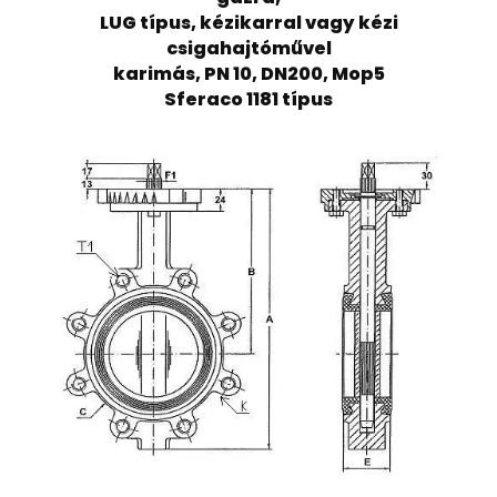
LUG típus, kézikarral vagy kézi
csigahajtóművel
karimás, PN 10, DN200, Mop5
Sferaco 1181 típus