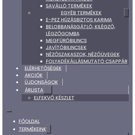
SAVÁLLÓ TERMÉKEK
EGYÉB TERMÉKEK
E-PEZ HÚZÁSBIZTOS KARIMA
BELOBBANÁSGÁTLÓ, KILÉGZŐ,
LÉGZŐGOMBA
MEGFÚRÓBILINCS
JAVÍTÓBILINCSEK
NÉZŐSZAKASZOK, NÉZŐÜVEGEK
FOLYADÉKÁLLÁSMUTATÓ CSAPPÁR
ELÉRHETŐSÉGEK
AKCIÓK
ÚJDONSÁGOK
ÁRLISTA
ELFEKVŐ KÉSZLET
FŐOLDAL
TERMÉKEINK