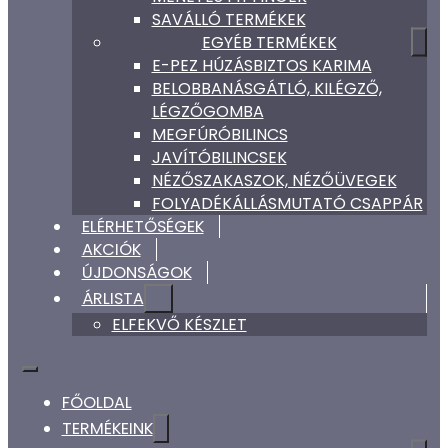
SAVÁLLÓ TERMÉKEK
EGYÉB TERMÉKEK
E-PEZ HÚZÁSBIZTOS KARIMA
BELOBBANÁSGÁTLÓ, KILÉGZŐ,
LÉGZŐGOMBA
MEGFÚRÓBILINCS
JAVÍTÓBILINCSEK
NÉZŐSZAKASZOK, NÉZŐÜVEGEK
FOLYADÉKÁLLÁSMUTATÓ CSAPPÁR
ELÉRHETŐSÉGEK
AKCIÓK
ÚJDONSÁGOK
ÁRLISTA
ELFEKVŐ KÉSZLET
FŐOLDAL
TERMÉKEINK