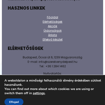
HASZNOS LINKEK
Főoldal
Elérhetőségek
Akciók
Újdonságok
Árlista
Elfekvő készlet
ELÉRHETŐSÉGEK
Budapest, Ócsai út 6, 1239 Magyarország
E-mail: info@szerelvenydelpest.hu
Tel.: +36 1 284 1462
Nyitvatartás:
H-P: 8h-16h
A weboldalon a minőségi felhasználói élmény érdekében sütiket
Sz-V: Zárva!
használunk.
You can find out more about which cookies we are using or
@ 2026 Minden jog fenntartva.
switch them off in
settings
.
Adatkezelést tájékoztató
Elfogad