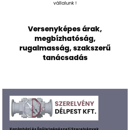
vállalunk !
Versenyképes árak,
megbízhatóság,
rugalmasság, szakszerű
tanácsadás
Kazánházi és Épületgépészeti Szerelvények