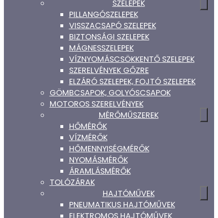
SZELEPEK
PILLANGÓSZELEPEK
VISSZACSAPÓ SZELEPEK
BIZTONSÁGI SZELEPEK
MÁGNESSZELEPEK
VÍZNYOMÁSCSÖKKENTŐ SZELEPEK
SZERELVÉNYEK GŐZRE
ELZÁRÓ SZELEPEK, FOJTÓ SZELEPEK
GÖMBCSAPOK, GOLYÓSCSAPOK
MOTOROS SZERELVÉNYEK
MÉRŐMŰSZEREK
HŐMÉRŐK
VÍZMÉRŐK
HŐMENNYISÉGMÉRŐK
NYOMÁSMÉRŐK
ÁRAMLÁSMÉRŐK
TOLÓZÁRAK
HAJTÓMŰVEK
PNEUMATIKUS HAJTÓMŰVEK
ELEKTROMOS HAJTÓMŰVEK