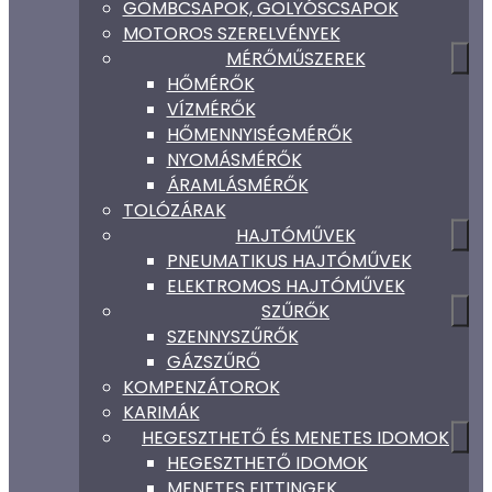
GÖMBCSAPOK, GOLYÓSCSAPOK
MOTOROS SZERELVÉNYEK
MÉRŐMŰSZEREK
HŐMÉRŐK
VÍZMÉRŐK
HŐMENNYISÉGMÉRŐK
NYOMÁSMÉRŐK
ÁRAMLÁSMÉRŐK
TOLÓZÁRAK
HAJTÓMŰVEK
PNEUMATIKUS HAJTÓMŰVEK
ELEKTROMOS HAJTÓMŰVEK
SZŰRŐK
SZENNYSZŰRŐK
GÁZSZŰRŐ
KOMPENZÁTOROK
KARIMÁK
HEGESZTHETŐ ÉS MENETES IDOMOK
HEGESZTHETŐ IDOMOK
MENETES FITTINGEK