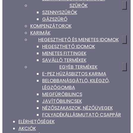
SZŰRŐK
SZENNYSZŰRŐK
GÁZSZŰRŐ
KOMPENZÁTOROK
KARIMÁK
HEGESZTHETŐ ÉS MENETES IDOMOK
HEGESZTHETŐ IDOMOK
MENETES FITTINGEK
SAVÁLLÓ TERMÉKEK
EGYÉB TERMÉKEK
E-PEZ HÚZÁSBIZTOS KARIMA
BELOBBANÁSGÁTLÓ, KILÉGZŐ,
LÉGZŐGOMBA
MEGFÚRÓBILINCS
JAVÍTÓBILINCSEK
NÉZŐSZAKASZOK, NÉZŐÜVEGEK
FOLYADÉKÁLLÁSMUTATÓ CSAPPÁR
ELÉRHETŐSÉGEK
AKCIÓK