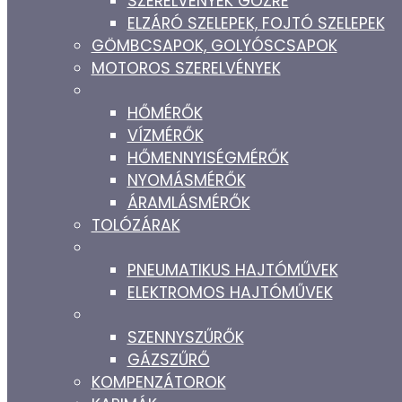
SZERELVÉNYEK GŐZRE
ELZÁRÓ SZELEPEK, FOJTÓ SZELEPEK
GÖMBCSAPOK, GOLYÓSCSAPOK
MOTOROS SZERELVÉNYEK
HŐMÉRŐK
VÍZMÉRŐK
HŐMENNYISÉGMÉRŐK
NYOMÁSMÉRŐK
ÁRAMLÁSMÉRŐK
TOLÓZÁRAK
PNEUMATIKUS HAJTÓMŰVEK
ELEKTROMOS HAJTÓMŰVEK
SZENNYSZŰRŐK
GÁZSZŰRŐ
KOMPENZÁTOROK