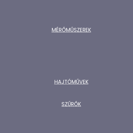
MÉRŐMŰSZEREK
HAJTÓMŰVEK
SZŰRŐK