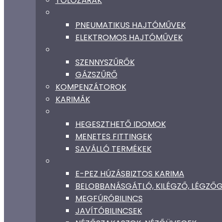
TOLÓZÁRAK
PNEUMATIKUS HAJTÓMŰVEK
ELEKTROMOS HAJTÓMŰVEK
SZENNYSZŰRŐK
GÁZSZŰRŐ
KOMPENZÁTOROK
KARIMÁK
HEGESZTHETŐ IDOMOK
MENETES FITTINGEK
SAVÁLLÓ TERMÉKEK
E-PEZ HÚZÁSBIZTOS KARIMA
BELOBBANÁSGÁTLÓ, KILÉGZŐ, LÉGZ
MEGFÚRÓBILINCS
JAVÍTÓBILINCSEK