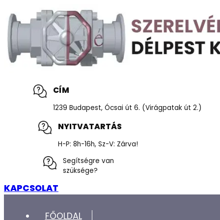
CÍM
1239 Budapest, Ócsai út 6. (Virágpatak út 2.)
NYITVATARTÁS
H-P: 8h-16h, Sz-V: Zárva!
Segítségre van
szüksége?
KAPCSOLAT
FŐOLDAL