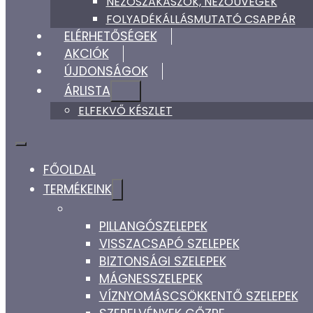
NÉZŐSZAKASZOK, NÉZŐÜVEGEK
FOLYADÉKÁLLÁSMUTATÓ CSAPPÁR
ELÉRHETŐSÉGEK
AKCIÓK
ÚJDONSÁGOK
ÁRLISTA
ELFEKVŐ KÉSZLET
FŐOLDAL
TERMÉKEINK
PILLANGÓSZELEPEK
VISSZACSAPÓ SZELEPEK
BIZTONSÁGI SZELEPEK
MÁGNESSZELEPEK
VÍZNYOMÁSCSÖKKENTŐ SZELEPEK