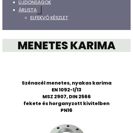
ÚJDONSÁGOK
ÁRLISTA
ELFEKVŐ KÉSZLET
MENETES KARIMA
Szénacél menetes, nyakas karima
EN 1092-1/13
MSZ 2907, DIN 2566
fekete és horganyzott kivitelben
PN16