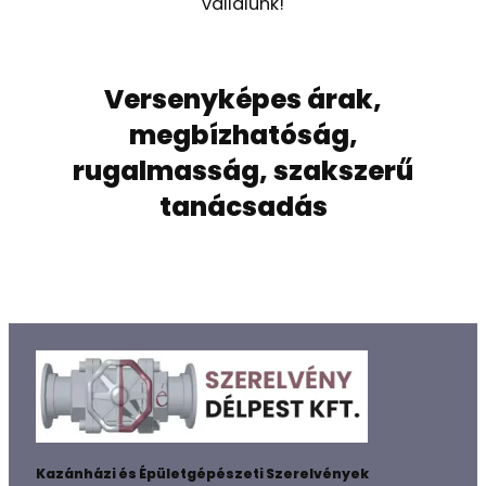
vállalunk!
Versenyképes árak,
megbízhatóság,
rugalmasság, szakszerű
tanácsadás
Kazánházi és Épületgépészeti Szerelvények