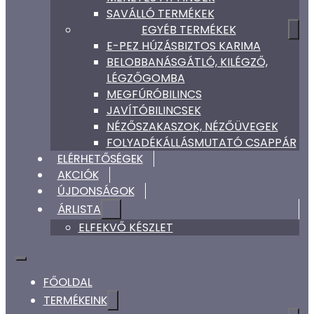
SAVÁLLÓ TERMÉKEK
EGYÉB TERMÉKEK
E-PEZ HÚZÁSBIZTOS KARIMA
BELOBBANÁSGÁTLÓ, KILÉGZŐ,
LÉGZŐGOMBA
MEGFÚRÓBILINCS
JAVÍTÓBILINCSEK
NÉZŐSZAKASZOK, NÉZŐÜVEGEK
FOLYADÉKÁLLÁSMUTATÓ CSAPPÁR
ELÉRHETŐSÉGEK
AKCIÓK
ÚJDONSÁGOK
ÁRLISTA
ELFEKVŐ KÉSZLET
FŐOLDAL
TERMÉKEINK