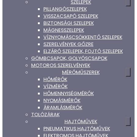
SZELEPEK
PILLANGÓSZELEPEK
VISSZACSAPÓ SZELEPEK
BIZTONSÁGI SZELEPEK
MÁGNESSZELEPEK
VÍZNYOMÁSCSÖKKENTŐ SZELEPEK
SZERELVÉNYEK GŐZRE
ELZÁRÓ SZELEPEK, FOJTÓ SZELEPEK
GÖMBCSAPOK, GOLYÓSCSAPOK
MOTOROS SZERELVÉNYEK
MÉRŐMŰSZEREK
HŐMÉRŐK
VÍZMÉRŐK
HŐMENNYISÉGMÉRŐK
NYOMÁSMÉRŐK
ÁRAMLÁSMÉRŐK
TOLÓZÁRAK
HAJTÓMŰVEK
PNEUMATIKUS HAJTÓMŰVEK
ELEKTROMOS HAJTÓMŰVEK