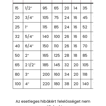
15
1/2″
95
65
20
14
35
14
4
20
3/4″
105
75
24
16
45
14
4
25
1″
115
85
24
16
52
14
4
32
5/4″
140
100
26
16
60
18
4
40
6/4″
150
110
26
16
70
18
4
50
2″
165
125
28
18
85
18
4
65
2 1/2″
185
145
32
20
105
18
4
80
3″
200
160
34
20
118
18
8
100
4″
220
180
38
20
140
18
8
Az esetleges hibákért felelősséget nem