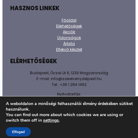
HASZNOS LINKEK
Főoldal
Elérhetőségek
Akciók
Újdonságok
Árlista
Elfekvő készlet
ELÉRHETŐSÉGEK
Budapest, Ócsai út 6, 1239 Magyarország
E-mail: info@szerelvenydelpest.hu
Tel.: +36 1 284 1462
Nyitvatartás:
H-P: 8h-16h
A weboldalon a minőségi felhasználói élmény érdekében sütiket
Sz-V: Zárva!
használunk.
You can find out more about which cookies we are using or
@ 2026 Minden jog fenntartva.
switch them off in
settings
.
Adatkezelést tájékoztató
Elfogad