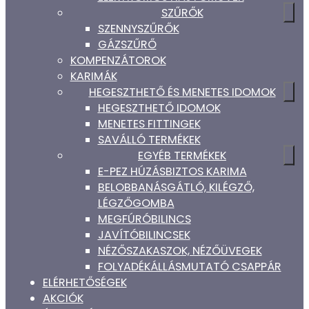
SZŰRŐK
SZENNYSZŰRŐK
GÁZSZŰRŐ
KOMPENZÁTOROK
KARIMÁK
HEGESZTHETŐ ÉS MENETES IDOMOK
HEGESZTHETŐ IDOMOK
MENETES FITTINGEK
SAVÁLLÓ TERMÉKEK
EGYÉB TERMÉKEK
E-PEZ HÚZÁSBIZTOS KARIMA
BELOBBANÁSGÁTLÓ, KILÉGZŐ,
LÉGZŐGOMBA
MEGFÚRÓBILINCS
JAVÍTÓBILINCSEK
NÉZŐSZAKASZOK, NÉZŐÜVEGEK
FOLYADÉKÁLLÁSMUTATÓ CSAPPÁR
ELÉRHETŐSÉGEK
AKCIÓK