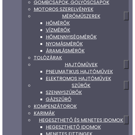
GÖMBCSAPOK, GOLYÓSCSAPOK
MOTOROS SZERELVÉNYEK
MÉRŐMŰSZEREK
HŐMÉRŐK
VÍZMÉRŐK
HŐMENNYISÉGMÉRŐK
NYOMÁSMÉRŐK
ÁRAMLÁSMÉRŐK
TOLÓZÁRAK
HAJTÓMŰVEK
PNEUMATIKUS HAJTÓMŰVEK
ELEKTROMOS HAJTÓMŰVEK
SZŰRŐK
SZENNYSZŰRŐK
GÁZSZŰRŐ
KOMPENZÁTOROK
KARIMÁK
HEGESZTHETŐ ÉS MENETES IDOMOK
HEGESZTHETŐ IDOMOK
MENETES FITTINGEK