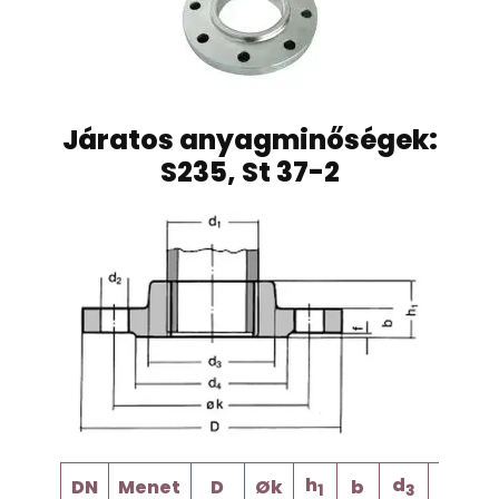
Járatos anyagminőségek:
S235, St 37-2
h
d
d
DN
Menet
D
Øk
b
F
1
3
2