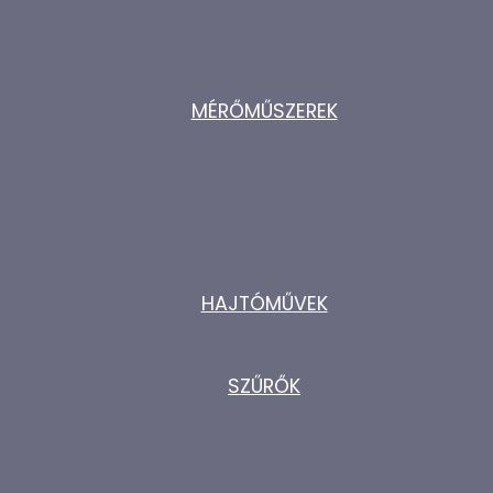
MÉRŐMŰSZEREK
HAJTÓMŰVEK
SZŰRŐK