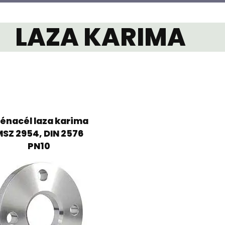
LAZA KARIMA
énacél laza karima
SZ 2954, DIN 2576
PN10