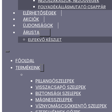
NÉZŐSZAKASZOK, NÉZŐÜVEGEK
FOLYADÉKÁLLÁSMUTATÓ CSAPPÁR
ELÉRHETŐSÉGEK
AKCIÓK
ÚJDONSÁGOK
ÁRLISTA
ELFEKVŐ KÉSZLET
FŐOLDAL
TERMÉKEINK
PILLANGÓSZELEPEK
VISSZACSAPÓ SZELEPEK
BIZTONSÁGI SZELEPEK
MÁGNESSZELEPEK
VÍZNYOMÁSCSÖKKENTŐ SZELEPEK