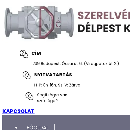
CÍM
1239 Budapest, Ócsai út 6. (Virágpatak út 2.)
NYITVATARTÁS
H-P: 8h-16h, Sz-V: Zárva!
Segítségre van
szüksége?
KAPCSOLAT
FŐOLDAL