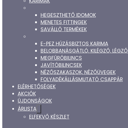
KARIMÁK
HEGESZTHETŐ IDOMOK
MENETES FITTINGEK
SAVÁLLÓ TERMÉKEK
E-PEZ HÚZÁSBIZTOS KARIMA
BELOBBANÁSGÁTLÓ, KILÉGZŐ, LÉG
MEGFÚRÓBILINCS
JAVÍTÓBILINCSEK
NÉZŐSZAKASZOK, NÉZŐÜVEGEK
FOLYADÉKÁLLÁSMUTATÓ CSAPPÁR
ELÉRHETŐSÉGEK
AKCIÓK
ÚJDONSÁGOK
ÁRLISTA
ELFEKVŐ KÉSZLET