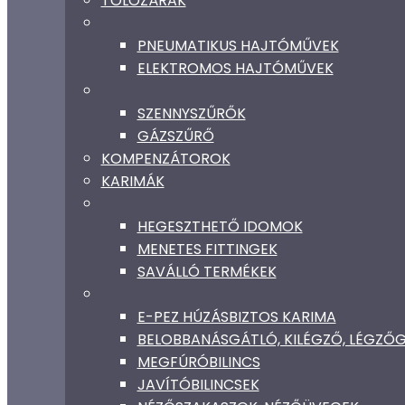
TOLÓZÁRAK
PNEUMATIKUS HAJTÓMŰVEK
ELEKTROMOS HAJTÓMŰVEK
SZENNYSZŰRŐK
GÁZSZŰRŐ
KOMPENZÁTOROK
KARIMÁK
HEGESZTHETŐ IDOMOK
MENETES FITTINGEK
SAVÁLLÓ TERMÉKEK
E-PEZ HÚZÁSBIZTOS KARIMA
BELOBBANÁSGÁTLÓ, KILÉGZŐ, LÉGZ
MEGFÚRÓBILINCS
JAVÍTÓBILINCSEK