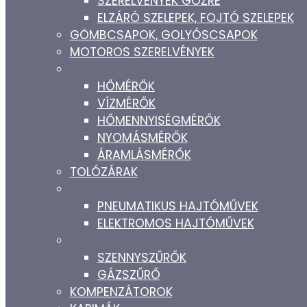
SZERELVÉNYEK GŐZRE
ELZÁRÓ SZELEPEK, FOJTÓ SZELEPEK
GÖMBCSAPOK, GOLYÓSCSAPOK
MOTOROS SZERELVÉNYEK
HŐMÉRŐK
VÍZMÉRŐK
HŐMENNYISÉGMÉRŐK
NYOMÁSMÉRŐK
ÁRAMLÁSMÉRŐK
TOLÓZÁRAK
PNEUMATIKUS HAJTÓMŰVEK
ELEKTROMOS HAJTÓMŰVEK
SZENNYSZŰRŐK
GÁZSZŰRŐ
KOMPENZÁTOROK