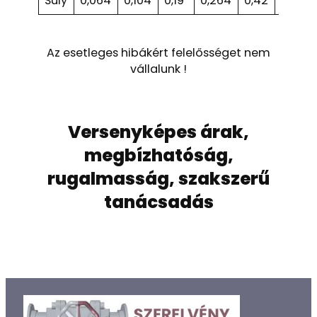
Súly
0,064
0,104
0,19
0,264
0,42
0,65
Az esetleges hibákért felelősséget nem
vállalunk !
Versenyképes árak,
megbízhatóság,
rugalmasság, szakszerű
tanácsadás