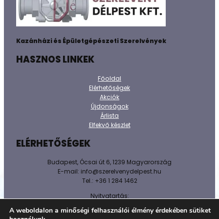
Kazánházi és Épületgépészeti Szerelvények
HASZNOS LINKEK
Főoldal
Elérhetőségek
Akciók
Újdonságok
Árlista
Elfekvő készlet
ELÉRHETŐSÉGEK
Budapest, Ócsai út 6, 1239 Magyarország
E-mail: info@szerelvenydelpest.hu
Tel.: +36 1 284 1462
Nyitvatartás:
H-P: 8h-16h
A weboldalon a minőségi felhasználói élmény érdekében sütiket
Sz-V: Zárva!