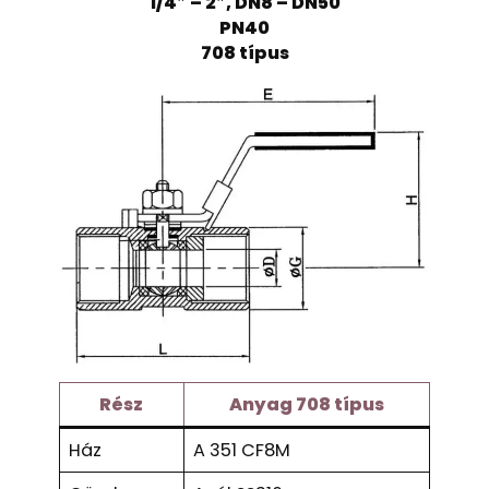
1/4″ – 2″, DN8 – DN50
PN40
708 típus
Rész
Anyag 708 típus
Ház
A 351 CF8M