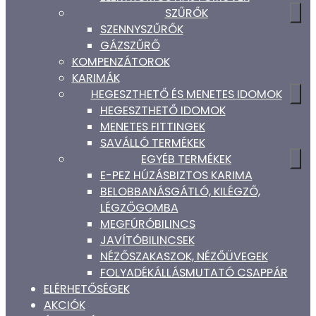
SZŰRŐK
SZENNYSZŰRŐK
GÁZSZŰRŐ
KOMPENZÁTOROK
KARIMÁK
HEGESZTHETŐ ÉS MENETES IDOMOK
HEGESZTHETŐ IDOMOK
MENETES FITTINGEK
SAVÁLLÓ TERMÉKEK
EGYÉB TERMÉKEK
E-PEZ HÚZÁSBIZTOS KARIMA
BELOBBANÁSGÁTLÓ, KILÉGZŐ,
LÉGZŐGOMBA
MEGFÚRÓBILINCS
JAVÍTÓBILINCSEK
NÉZŐSZAKASZOK, NÉZŐÜVEGEK
FOLYADÉKÁLLÁSMUTATÓ CSAPPÁR
ELÉRHETŐSÉGEK
AKCIÓK