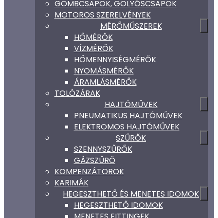
GÖMBCSAPOK, GOLYÓSCSAPOK
MOTOROS SZERELVÉNYEK
MÉRŐMŰSZEREK
HŐMÉRŐK
VÍZMÉRŐK
HŐMENNYISÉGMÉRŐK
NYOMÁSMÉRŐK
ÁRAMLÁSMÉRŐK
TOLÓZÁRAK
HAJTÓMŰVEK
PNEUMATIKUS HAJTÓMŰVEK
ELEKTROMOS HAJTÓMŰVEK
SZŰRŐK
SZENNYSZŰRŐK
GÁZSZŰRŐ
KOMPENZÁTOROK
KARIMÁK
HEGESZTHETŐ ÉS MENETES IDOMOK
HEGESZTHETŐ IDOMOK
MENETES FITTINGEK