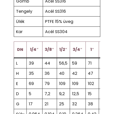
Gömb
Acél SS316
Tengely
Acél SS316
Ülék
PTFE 15% üveg
Kar
Acél SS304
1″
DN
1/4″
3/8″
1/2″
3/4″
1″
1/4
L
39
44
56,5
59
71
78
H
35
36
40
42
47
58
E
69
79
109
109
102
105
D
5
7,2
9,2
12,5
15
20
G
17
21
25
32
38
48