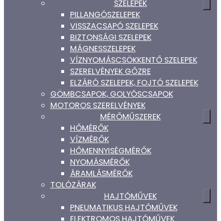
SZELEPEK
PILLANGÓSZELEPEK
VISSZACSAPÓ SZELEPEK
BIZTONSÁGI SZELEPEK
MÁGNESSZELEPEK
VÍZNYOMÁSCSÖKKENTŐ SZELEPEK
SZERELVÉNYEK GŐZRE
ELZÁRÓ SZELEPEK, FOJTÓ SZELEPEK
GÖMBCSAPOK, GOLYÓSCSAPOK
MOTOROS SZERELVÉNYEK
MÉRŐMŰSZEREK
HŐMÉRŐK
VÍZMÉRŐK
HŐMENNYISÉGMÉRŐK
NYOMÁSMÉRŐK
ÁRAMLÁSMÉRŐK
TOLÓZÁRAK
HAJTÓMŰVEK
PNEUMATIKUS HAJTÓMŰVEK
ELEKTROMOS HAJTÓMŰVEK