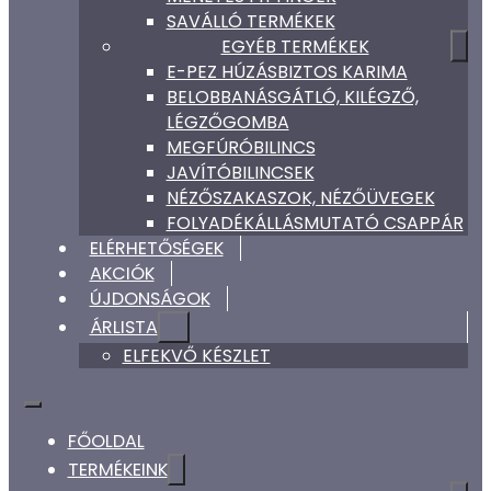
SAVÁLLÓ TERMÉKEK
EGYÉB TERMÉKEK
E-PEZ HÚZÁSBIZTOS KARIMA
BELOBBANÁSGÁTLÓ, KILÉGZŐ,
LÉGZŐGOMBA
MEGFÚRÓBILINCS
JAVÍTÓBILINCSEK
NÉZŐSZAKASZOK, NÉZŐÜVEGEK
FOLYADÉKÁLLÁSMUTATÓ CSAPPÁR
ELÉRHETŐSÉGEK
AKCIÓK
ÚJDONSÁGOK
ÁRLISTA
ELFEKVŐ KÉSZLET
FŐOLDAL
TERMÉKEINK