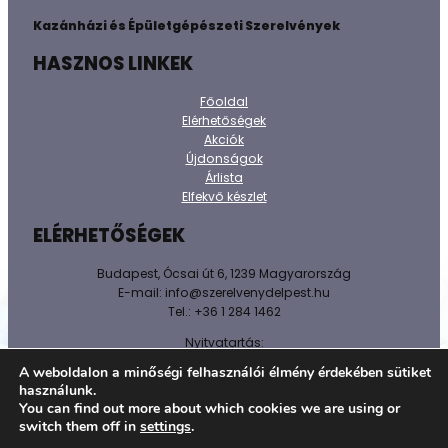
Kazánházi és Épületgépészeti Szerelvények
HASZNOS LINKEK
Főoldal
Elérhetőségek
Akciók
Újdonságok
Árlista
Elfekvő készlet
ELÉRHETŐSÉGEK
Budapest, Ócsai út 6, 1239 Magyarország
E-mail: info@szerelvenydelpest.hu
Tel.: +36 1 284 1462
Nyitvatartás:
H-P: 8h-16h
A weboldalon a minőségi felhasználói élmény érdekében sütiket
Sz-V: Zárva!
használunk.
You can find out more about which cookies we are using or
@ 2026 Minden jog fenntartva.
switch them off in
settings
.
Adatkezelést tájékoztató