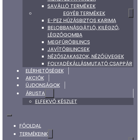
SAVÁLLÓ TERMÉKEK
EGYÉB TERMÉKEK
E-PEZ HÚZÁSBIZTOS KARIMA
BELOBBANÁSGÁTLÓ, KILÉGZŐ,
LÉGZŐGOMBA
MEGFÚRÓBILINCS
JAVÍTÓBILINCSEK
NÉZŐSZAKASZOK, NÉZŐÜVEGEK
FOLYADÉKÁLLÁSMUTATÓ CSAPPÁR
ELÉRHETŐSÉGEK
AKCIÓK
ÚJDONSÁGOK
ÁRLISTA
ELFEKVŐ KÉSZLET
FŐOLDAL
TERMÉKEINK