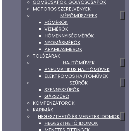
GÖMBCSAPOK, GOLYÓSCSAPOK
MOTOROS SZERELVÉNYEK
MÉRŐMŰSZEREK
HŐMÉRŐK
VÍZMÉRŐK
HŐMENNYISÉGMÉRŐK
NYOMÁSMÉRŐK
ÁRAMLÁSMÉRŐK
TOLÓZÁRAK
HAJTÓMŰVEK
PNEUMATIKUS HAJTÓMŰVEK
ELEKTROMOS HAJTÓMŰVEK
SZŰRŐK
SZENNYSZŰRŐK
GÁZSZŰRŐ
KOMPENZÁTOROK
KARIMÁK
HEGESZTHETŐ ÉS MENETES IDOMOK
HEGESZTHETŐ IDOMOK
MENETES FITTINGEK