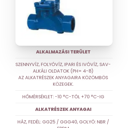
ALKALMAZÁSI TERÜLET
SZENNYVÍZ, FOLYÓVÍZ, IPARI ÉS IVÓVÍZ, SAV-
ALKÁLI OLDATOK (PH= 4-8)
AZ ALKATRÉSZEK ANYAGAIRA KÖZÖMBÖS
KÖZEGEK.
HŐMÉRSÉKLET: -10 °C-TÓL +70 °C-IG
ALKATRÉSZEK ANYAGAI
HÁZ, FEDÉL: GG25 / GGG40, GOLYÓ: NBR /