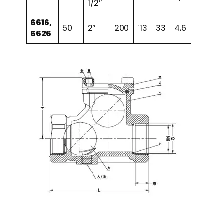
1/2″
6616,
50
2″
200
113
33
4,6
6626