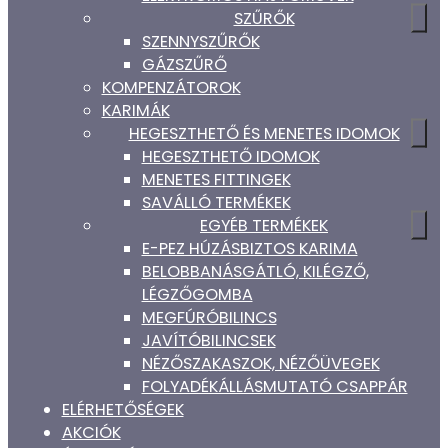
SZŰRŐK
SZENNYSZŰRŐK
GÁZSZŰRŐ
KOMPENZÁTOROK
KARIMÁK
HEGESZTHETŐ ÉS MENETES IDOMOK
HEGESZTHETŐ IDOMOK
MENETES FITTINGEK
SAVÁLLÓ TERMÉKEK
EGYÉB TERMÉKEK
E-PEZ HÚZÁSBIZTOS KARIMA
BELOBBANÁSGÁTLÓ, KILÉGZŐ,
LÉGZŐGOMBA
MEGFÚRÓBILINCS
JAVÍTÓBILINCSEK
NÉZŐSZAKASZOK, NÉZŐÜVEGEK
FOLYADÉKÁLLÁSMUTATÓ CSAPPÁR
ELÉRHETŐSÉGEK
AKCIÓK