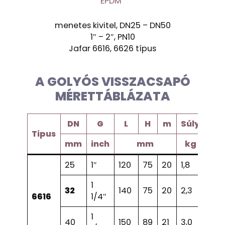
EPDM
menetes kivitel, DN25 – DN50
1″ – 2″, PN10
Jafar 6616, 6626 típus
A GOLYÓS VISSZACSAPÓ
MÉRETTÁBLÁZATA
DN
G
L
H
m
Súly
Tipus
mm
inch
mm
kg
25
1″
120
75
20
1,8
1
32
140
75
20
2,3
6616
1/4″
1
40
150
89
21
3,0