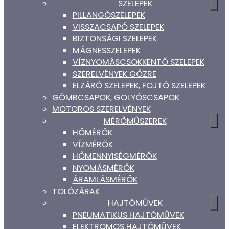
SZELEPEK
PILLANGÓSZELEPEK
VISSZACSAPÓ SZELEPEK
BIZTONSÁGI SZELEPEK
MÁGNESSZELEPEK
VÍZNYOMÁSCSÖKKENTŐ SZELEPEK
SZERELVÉNYEK GŐZRE
ELZÁRÓ SZELEPEK, FOJTÓ SZELEPEK
GÖMBCSAPOK, GOLYÓSCSAPOK
MOTOROS SZERELVÉNYEK
MÉRŐMŰSZEREK
HŐMÉRŐK
VÍZMÉRŐK
HŐMENNYISÉGMÉRŐK
NYOMÁSMÉRŐK
ÁRAMLÁSMÉRŐK
TOLÓZÁRAK
HAJTÓMŰVEK
PNEUMATIKUS HAJTÓMŰVEK
ELEKTROMOS HAJTÓMŰVEK