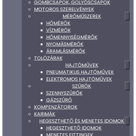
GÖMBCSAPOK, GOLYÓSCSAPOK
MOTOROS SZERELVÉNYEK
MÉRŐMŰSZEREK
HŐMÉRŐK
VÍZMÉRŐK
HŐMENNYISÉGMÉRŐK
NYOMÁSMÉRŐK
ÁRAMLÁSMÉRŐK
TOLÓZÁRAK
HAJTÓMŰVEK
PNEUMATIKUS HAJTÓMŰVEK
ELEKTROMOS HAJTÓMŰVEK
SZŰRŐK
SZENNYSZŰRŐK
GÁZSZŰRŐ
KOMPENZÁTOROK
KARIMÁK
HEGESZTHETŐ ÉS MENETES IDOMOK
HEGESZTHETŐ IDOMOK
MENETES FITTINGEK