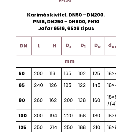
EPDM
Karimás kivitel, DN50 – DN200,
PN16, DN250 – DN600, PN10
Jafar 6516, 6526 típus
Sú
D
D
D
d
DN
L
H
z
1
o
oxn
65
mm
50
200
113
165
102
125
18×4
8,
65
240
126
185
122
145
18×4
12
18×8
80
260
162
200
138
160
16
/(4)
100
300
194
220
158
180
18×8
23
125
350
214
250
188
210
18×8
37