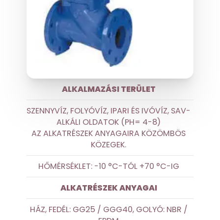
ALKALMAZÁSI TERÜLET
SZENNYVÍZ, FOLYÓVÍZ, IPARI ÉS IVÓVÍZ, SAV-
ALKÁLI OLDATOK (PH= 4-8)
AZ ALKATRÉSZEK ANYAGAIRA KÖZÖMBÖS
KÖZEGEK.
HŐMÉRSÉKLET: -10 °C-TÓL +70 °C-IG
ALKATRÉSZEK ANYAGAI
HÁZ, FEDÉL: GG25 / GGG40, GOLYÓ: NBR /