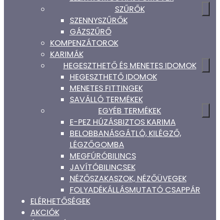
SZŰRŐK
SZENNYSZŰRŐK
GÁZSZŰRŐ
KOMPENZÁTOROK
KARIMÁK
HEGESZTHETŐ ÉS MENETES IDOMOK
HEGESZTHETŐ IDOMOK
MENETES FITTINGEK
SAVÁLLÓ TERMÉKEK
EGYÉB TERMÉKEK
E-PEZ HÚZÁSBIZTOS KARIMA
BELOBBANÁSGÁTLÓ, KILÉGZŐ,
LÉGZŐGOMBA
MEGFÚRÓBILINCS
JAVÍTÓBILINCSEK
NÉZŐSZAKASZOK, NÉZŐÜVEGEK
FOLYADÉKÁLLÁSMUTATÓ CSAPPÁR
ELÉRHETŐSÉGEK
AKCIÓK