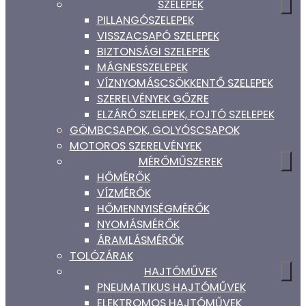
SZELEPEK
PILLANGÓSZELEPEK
VISSZACSAPÓ SZELEPEK
BIZTONSÁGI SZELEPEK
MÁGNESSZELEPEK
VÍZNYOMÁSCSÖKKENTŐ SZELEPEK
SZERELVÉNYEK GŐZRE
ELZÁRÓ SZELEPEK, FOJTÓ SZELEPEK
GÖMBCSAPOK, GOLYÓSCSAPOK
MOTOROS SZERELVÉNYEK
MÉRŐMŰSZEREK
HŐMÉRŐK
VÍZMÉRŐK
HŐMENNYISÉGMÉRŐK
NYOMÁSMÉRŐK
ÁRAMLÁSMÉRŐK
TOLÓZÁRAK
HAJTÓMŰVEK
PNEUMATIKUS HAJTÓMŰVEK
ELEKTROMOS HAJTÓMŰVEK