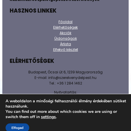
HASZNOS LINKEK
Főoldal
Elérhetőségek
Akciók
Újdonságok
Árlista
Elfekvő készlet
ELÉRHETŐSÉGEK
Budapest, Ócsai út 6, 1239 Magyarország
E-mail: info@szerelvenydelpest.hu
Tel.: +36 1 284 1462
Nyitvatartás:
H-P: 8h-16h
A weboldalon a minőségi felhasználói élmény érdekében sütiket
Sz-V: Zárva!
használunk.
You can find out more about which cookies we are using or
@ 2026 Minden jog fenntartva.
switch them off in
settings
.
Adatkezelést tájékoztató
Elfogad