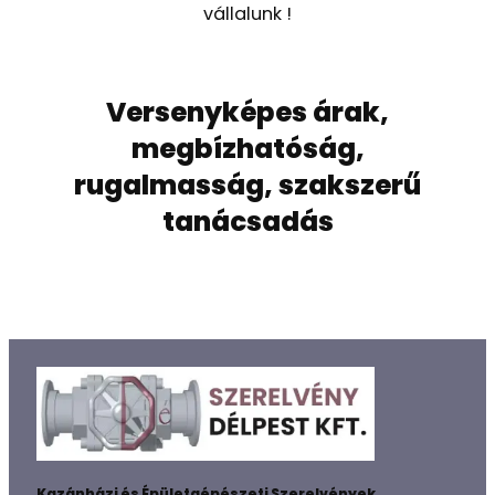
vállalunk !
Versenyképes árak,
megbízhatóság,
rugalmasság, szakszerű
tanácsadás
Kazánházi és Épületgépészeti Szerelvények