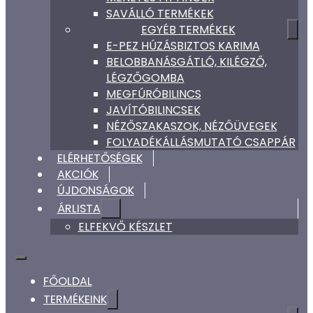
SAVÁLLÓ TERMÉKEK
EGYÉB TERMÉKEK
E-PEZ HÚZÁSBIZTOS KARIMA
BELOBBANÁSGÁTLÓ, KILÉGZŐ,
LÉGZŐGOMBA
MEGFÚRÓBILINCS
JAVÍTÓBILINCSEK
NÉZŐSZAKASZOK, NÉZŐÜVEGEK
FOLYADÉKÁLLÁSMUTATÓ CSAPPÁR
ELÉRHETŐSÉGEK
AKCIÓK
ÚJDONSÁGOK
ÁRLISTA
ELFEKVŐ KÉSZLET
FŐOLDAL
TERMÉKEINK