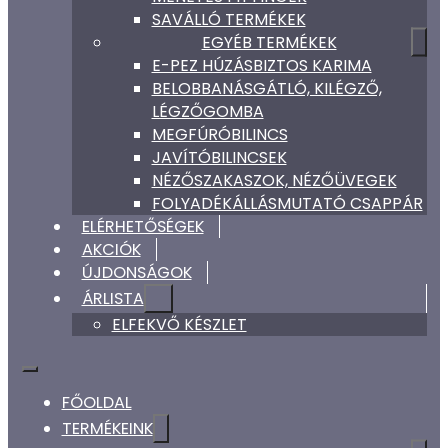
SAVÁLLÓ TERMÉKEK
EGYÉB TERMÉKEK
E-PEZ HÚZÁSBIZTOS KARIMA
BELOBBANÁSGÁTLÓ, KILÉGZŐ,
LÉGZŐGOMBA
MEGFÚRÓBILINCS
JAVÍTÓBILINCSEK
NÉZŐSZAKASZOK, NÉZŐÜVEGEK
FOLYADÉKÁLLÁSMUTATÓ CSAPPÁR
ELÉRHETŐSÉGEK
AKCIÓK
ÚJDONSÁGOK
ÁRLISTA
ELFEKVŐ KÉSZLET
FŐOLDAL
TERMÉKEINK