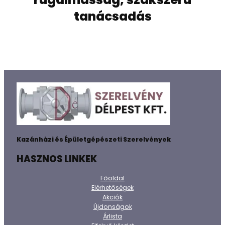
tanácsadás
Kazánházi és Épületgépészeti Szerelvények
HASZNOS LINKEK
Főoldal
Elérhetőségek
Akciók
Újdonságok
Árlista