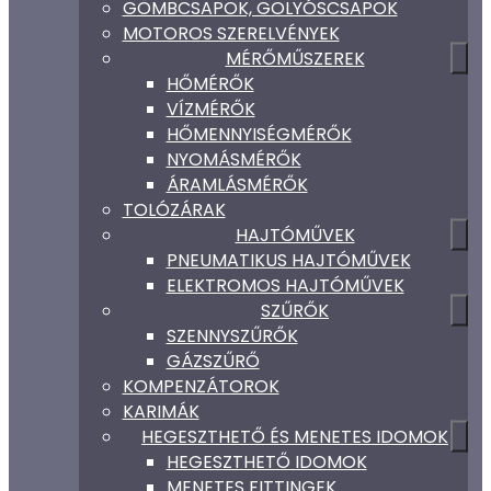
GÖMBCSAPOK, GOLYÓSCSAPOK
MOTOROS SZERELVÉNYEK
MÉRŐMŰSZEREK
HŐMÉRŐK
VÍZMÉRŐK
HŐMENNYISÉGMÉRŐK
NYOMÁSMÉRŐK
ÁRAMLÁSMÉRŐK
TOLÓZÁRAK
HAJTÓMŰVEK
PNEUMATIKUS HAJTÓMŰVEK
ELEKTROMOS HAJTÓMŰVEK
SZŰRŐK
SZENNYSZŰRŐK
GÁZSZŰRŐ
KOMPENZÁTOROK
KARIMÁK
HEGESZTHETŐ ÉS MENETES IDOMOK
HEGESZTHETŐ IDOMOK
MENETES FITTINGEK