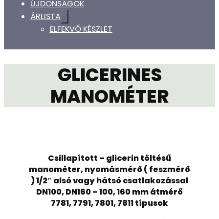
ÚJDONSÁGOK
ÁRLISTA
ELFEKVŐ KÉSZLET
GLICERINES
MANOMÉTER
Csillapított – glicerin töltésű
manométer, nyomásmérő ( feszmérő
) 1/2″ alsó vagy hátsó csatlakozással
DN100, DN160 – 100, 160 mm átmérő
7781, 7791, 7801, 7811 típusok