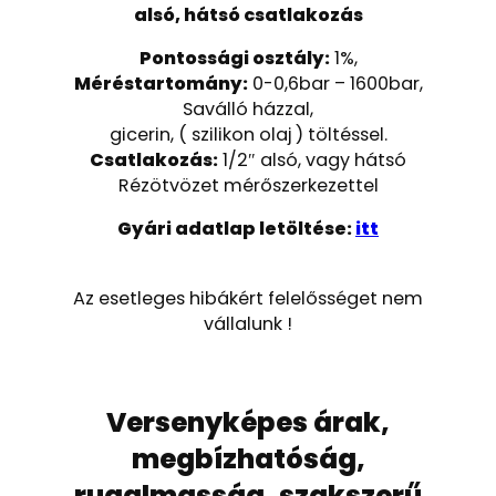
alsó, hátsó csatlakozás
Pontossági osztály:
1%,
Méréstartomány:
0-0,6bar – 1600bar,
Saválló házzal,
gicerin, ( szilikon olaj ) töltéssel.
Csatlakozás:
1/2″ alsó, vagy hátsó
Rézötvözet mérőszerkezettel
Gyári adatlap letöltése:
itt
Az esetleges hibákért felelősséget nem
vállalunk !
Versenyképes árak,
megbízhatóság,
rugalmasság, szakszerű