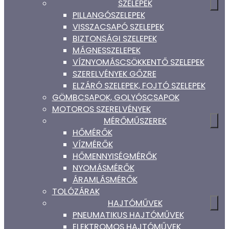
SZELEPEK
PILLANGÓSZELEPEK
VISSZACSAPÓ SZELEPEK
BIZTONSÁGI SZELEPEK
MÁGNESSZELEPEK
VÍZNYOMÁSCSÖKKENTŐ SZELEPEK
SZERELVÉNYEK GŐZRE
ELZÁRÓ SZELEPEK, FOJTÓ SZELEPEK
GÖMBCSAPOK, GOLYÓSCSAPOK
MOTOROS SZERELVÉNYEK
MÉRŐMŰSZEREK
HŐMÉRŐK
VÍZMÉRŐK
HŐMENNYISÉGMÉRŐK
NYOMÁSMÉRŐK
ÁRAMLÁSMÉRŐK
TOLÓZÁRAK
HAJTÓMŰVEK
PNEUMATIKUS HAJTÓMŰVEK
ELEKTROMOS HAJTÓMŰVEK