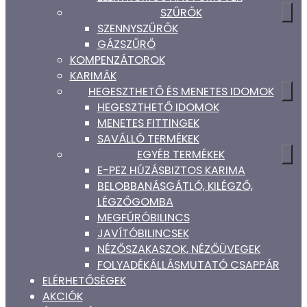
SZŰRŐK
SZENNYSZŰRŐK
GÁZSZŰRŐ
KOMPENZÁTOROK
KARIMÁK
HEGESZTHETŐ ÉS MENETES IDOMOK
HEGESZTHETŐ IDOMOK
MENETES FITTINGEK
SAVÁLLÓ TERMÉKEK
EGYÉB TERMÉKEK
E-PEZ HÚZÁSBIZTOS KARIMA
BELOBBANÁSGÁTLÓ, KILÉGZŐ,
LÉGZŐGOMBA
MEGFÚRÓBILINCS
JAVÍTÓBILINCSEK
NÉZŐSZAKASZOK, NÉZŐÜVEGEK
FOLYADÉKÁLLÁSMUTATÓ CSAPPÁR
ELÉRHETŐSÉGEK
AKCIÓK