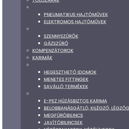
TOLÓZÁRAK
PNEUMATIKUS HAJTÓMŰVEK
ELEKTROMOS HAJTÓMŰVEK
SZENNYSZŰRŐK
GÁZSZŰRŐ
KOMPENZÁTOROK
KARIMÁK
HEGESZTHETŐ IDOMOK
MENETES FITTINGEK
SAVÁLLÓ TERMÉKEK
E-PEZ HÚZÁSBIZTOS KARIMA
BELOBBANÁSGÁTLÓ, KILÉGZŐ, LÉGZ
MEGFÚRÓBILINCS
JAVÍTÓBILINCSEK