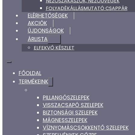
NÉZŐSZAKASZOK, NÉZŐÜVEGEK
FOLYADÉKÁLLÁSMUTATÓ CSAPPÁR
ELÉRHETŐSÉGEK
AKCIÓK
ÚJDONSÁGOK
ÁRLISTA
ELFEKVŐ KÉSZLET
FŐOLDAL
TERMÉKEINK
PILLANGÓSZELEPEK
VISSZACSAPÓ SZELEPEK
BIZTONSÁGI SZELEPEK
MÁGNESSZELEPEK
VÍZNYOMÁSCSÖKKENTŐ SZELEPEK