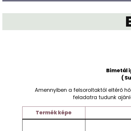
Bimetál 
( Su
Amennyiben a felsoroltaktól eltérő h
feladatra tudunk ajánl
Termék
képe