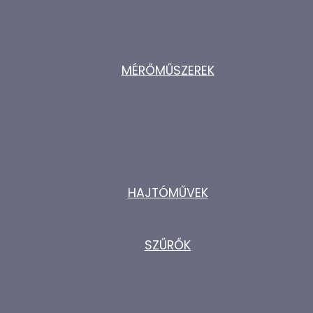
MÉRŐMŰSZEREK
HAJTÓMŰVEK
SZŰRŐK