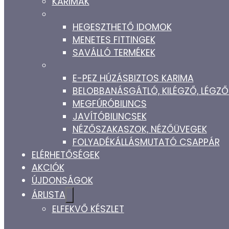
KARIMÁK
HEGESZTHETŐ IDOMOK
MENETES FITTINGEK
SAVÁLLÓ TERMÉKEK
E-PEZ HÚZÁSBIZTOS KARIMA
BELOBBANÁSGÁTLÓ, KILÉGZŐ, LÉG
MEGFÚRÓBILINCS
JAVÍTÓBILINCSEK
NÉZŐSZAKASZOK, NÉZŐÜVEGEK
FOLYADÉKÁLLÁSMUTATÓ CSAPPÁR
ELÉRHETŐSÉGEK
AKCIÓK
ÚJDONSÁGOK
ÁRLISTA
ELFEKVŐ KÉSZLET