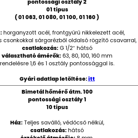
pontossági osztály 2
01 típus
( 01 063, 01 080, 01 100, 01 160 )
:
horganyzott acél, frontgyűrű nikkelezett acél,
csonkokkal sárgarézből oldalsó rögzítő csavarral,
csatlakozás:
G 1/2″ hátsó
választható ámérők:
63, 80, 100, 160 mm
rendelésre 1,6 és 1 osztály pontossággal is.
Gyári adatlap letöltése:
itt
Bimetál hőmérő átm. 100
pontossági osztály 1
10 típus
Ház:
Teljes saválló, védőcső nélkül,
csatlakozás:
hátsó
érzékelő átmérője:
8 mm,