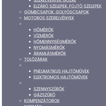
SZERELVÉNYEK GŐZRE
ELZÁRÓ SZELEPEK, FOJTÓ SZELEPEK
GÖMBCSAPOK, GOLYÓSCSAPOK
MOTOROS SZERELVÉNYEK
HŐMÉRŐK
VÍZMÉRŐK
HŐMENNYISÉGMÉRŐK
NYOMÁSMÉRŐK
ÁRAMLÁSMÉRŐK
TOLÓZÁRAK
PNEUMATIKUS HAJTÓMŰVEK
ELEKTROMOS HAJTÓMŰVEK
SZENNYSZŰRŐK
GÁZSZŰRŐ
KOMPENZÁTOROK