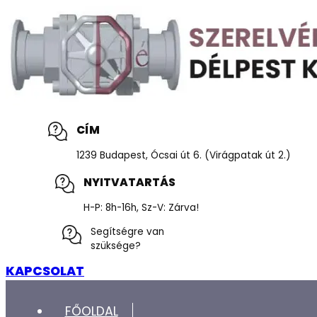
CÍM
1239 Budapest, Ócsai út 6. (Virágpatak út 2.)
NYITVATARTÁS
H-P: 8h-16h, Sz-V: Zárva!
Segítségre van
szüksége?
KAPCSOLAT
FŐOLDAL