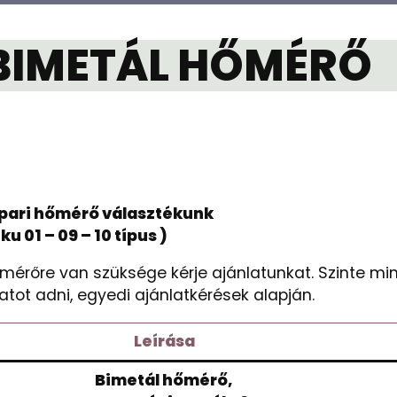
BIMETÁL HŐMÉRŐ
ipari hőmérő választékunk
ku 01 – 09 – 10 típus )
őmérőre van szüksége kérje ajánlatunkat. Szinte mi
atot adni, egyedi ajánlatkérések alapján.
Leírása
Bimetál hőmérő,