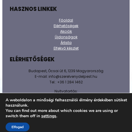
HASZNOS LINKEK
Főoldal
Elérhetőségek
Akciók
Újdonságok
Árlista
Elfekvő készlet
ELÉRHETŐSÉGEK
Budapest, Ócsai út 6, 1239 Magyarország
E-mail: info@szerelvenydelpest.hu
Tel.: +36 1 284 1462
Nyitvatartás:
H-P: 8h-16h
A weboldalon a minőségi felhasználói élmény érdekében sütiket
Sz-V: Zárva!
használunk.
You can find out more about which cookies we are using or
@ 2026 Minden jog fenntartva.
switch them off in
settings
.
Adatkezelést tájékoztató
Elfogad