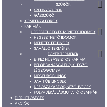
SZŰRŐK
SZENNYSZŰRŐK
GÁZSZŰRŐ
KOMPENZÁTOROK
KARIMÁK
HEGESZTHETŐ ÉS MENETES IDOMOK
HEGESZTHETŐ IDOMOK
MENETES FITTINGEK
SAVÁLLÓ TERMÉKEK
EGYÉB TERMÉKEK
E-PEZ HÚZÁSBIZTOS KARIMA
BELOBBANÁSGÁTLÓ, KILÉGZŐ,
LÉGZŐGOMBA
MEGFÚRÓBILINCS
JAVÍTÓBILINCSEK
NÉZŐSZAKASZOK, NÉZŐÜVEGEK
FOLYADÉKÁLLÁSMUTATÓ CSAPPÁR
ELÉRHETŐSÉGEK
AKCIÓK