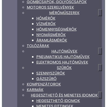
GÖMBCSAPOK, GOLYÓSCSAPOK
MOTOROS SZERELVÉNYEK
MÉRŐMŰSZEREK
HŐMÉRŐK
VÍZMÉRŐK
HŐMENNYISÉGMÉRŐK
NYOMÁSMÉRŐK
ÁRAMLÁSMÉRŐK
TOLÓZÁRAK
HAJTÓMŰVEK
PNEUMATIKUS HAJTÓMŰVEK
ELEKTROMOS HAJTÓMŰVEK
SZŰRŐK
SZENNYSZŰRŐK
GÁZSZŰRŐ
KOMPENZÁTOROK
KARIMÁK
HEGESZTHETŐ ÉS MENETES IDOMOK
HEGESZTHETŐ IDOMOK
MENETES FITTINGEK