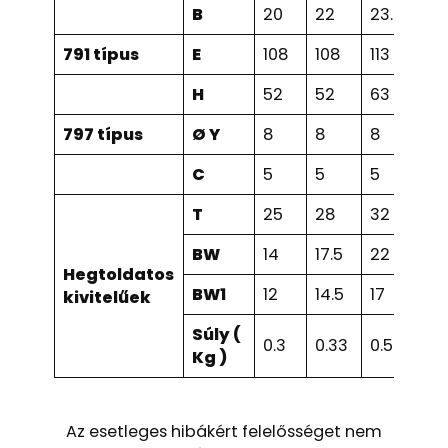
B
20
22
23.3
30.
791 típus
E
108
108
113
113
H
52
52
63
68
797 típus
Ø Y
8
8
8
8
C
5
5
5
5
T
25
28
32
40
BW
14
17.5
22
27.
Hegtoldatos
BW1
12
14.5
17
22.
kivitelűek
Súly (
0.3
0.33
0.5
0.7
Kg )
Az esetleges hibákért felelősséget nem