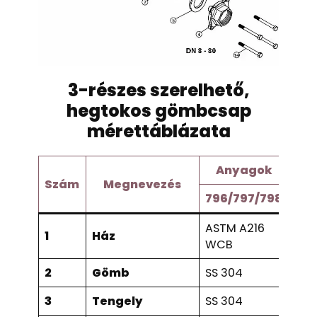
3-részes szerelhető,
hegtokos gömbcsap
mérettáblázata
Anyagok
Szám
Megnevezés
796/797/798
790
ASTM A216
1
Ház
SS 
WCB
2
Gömb
SS 304
SS 
3
Tengely
SS 304
SS 