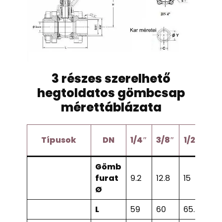
3 részes szerelhető
hegtoldatos gömbcsap
mérettáblázata
Típusok
DN
1/4″
3/8″
1/2″
3/
Gömb
furat
9.2
12.8
15
20
Ø
L
59
60
65.5
76.