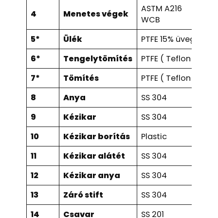
ASTM A216
4
Menetes végek
SS 
WCB
5*
Ülék
PTFE 15% üveggel
6*
Tengelytömítés
PTFE ( Teflon )
7*
Tömítés
PTFE ( Teflon )
8
Anya
SS 304
9
Kézikar
SS 304
10
Kézikar borítás
Plastic
11
Kézikar alátét
SS 304
12
Kézikar anya
SS 304
13
Záró stift
SS 304
14
Csavar
SS 201