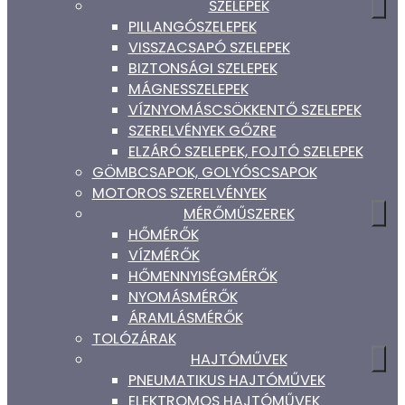
SZELEPEK
PILLANGÓSZELEPEK
VISSZACSAPÓ SZELEPEK
BIZTONSÁGI SZELEPEK
MÁGNESSZELEPEK
VÍZNYOMÁSCSÖKKENTŐ SZELEPEK
SZERELVÉNYEK GŐZRE
ELZÁRÓ SZELEPEK, FOJTÓ SZELEPEK
GÖMBCSAPOK, GOLYÓSCSAPOK
MOTOROS SZERELVÉNYEK
MÉRŐMŰSZEREK
HŐMÉRŐK
VÍZMÉRŐK
HŐMENNYISÉGMÉRŐK
NYOMÁSMÉRŐK
ÁRAMLÁSMÉRŐK
TOLÓZÁRAK
HAJTÓMŰVEK
PNEUMATIKUS HAJTÓMŰVEK
ELEKTROMOS HAJTÓMŰVEK