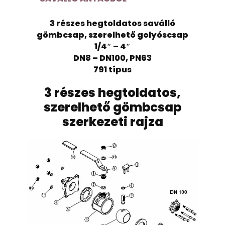
3 részes hegtoldatos saválló
gömbcsap, szerelhető golyóscsap
1/4″ – 4″
DN8 – DN100, PN63
791 típus
3 részes hegtoldatos,
szerelhető gömbcsap
szerkezeti rajza