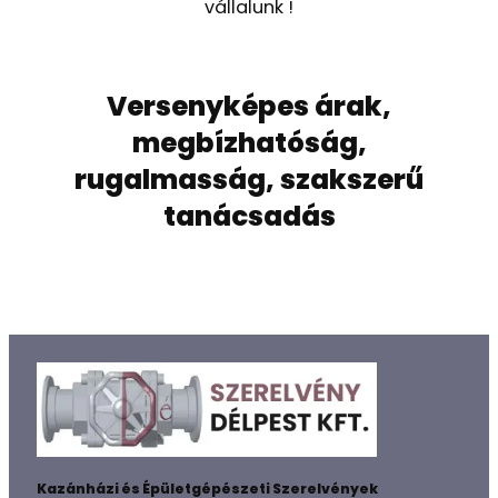
vállalunk !
Versenyképes árak,
megbízhatóság,
rugalmasság, szakszerű
tanácsadás
Kazánházi és Épületgépészeti Szerelvények