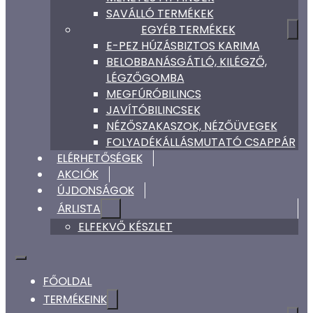
SAVÁLLÓ TERMÉKEK
EGYÉB TERMÉKEK
E-PEZ HÚZÁSBIZTOS KARIMA
BELOBBANÁSGÁTLÓ, KILÉGZŐ,
LÉGZŐGOMBA
MEGFÚRÓBILINCS
JAVÍTÓBILINCSEK
NÉZŐSZAKASZOK, NÉZŐÜVEGEK
FOLYADÉKÁLLÁSMUTATÓ CSAPPÁR
ELÉRHETŐSÉGEK
AKCIÓK
ÚJDONSÁGOK
ÁRLISTA
ELFEKVŐ KÉSZLET
FŐOLDAL
TERMÉKEINK