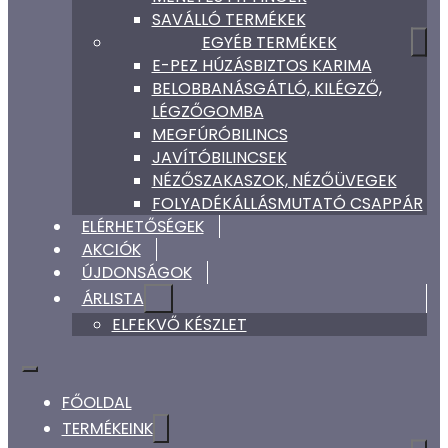
SAVÁLLÓ TERMÉKEK
EGYÉB TERMÉKEK
E-PEZ HÚZÁSBIZTOS KARIMA
BELOBBANÁSGÁTLÓ, KILÉGZŐ,
LÉGZŐGOMBA
MEGFÚRÓBILINCS
JAVÍTÓBILINCSEK
NÉZŐSZAKASZOK, NÉZŐÜVEGEK
FOLYADÉKÁLLÁSMUTATÓ CSAPPÁR
ELÉRHETŐSÉGEK
AKCIÓK
ÚJDONSÁGOK
ÁRLISTA
ELFEKVŐ KÉSZLET
FŐOLDAL
TERMÉKEINK