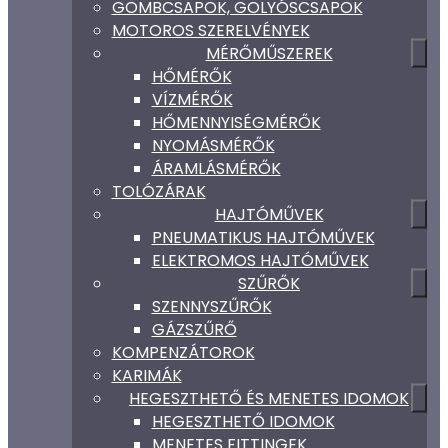
GÖMBCSAPOK, GOLYÓSCSAPOK
MOTOROS SZERELVÉNYEK
MÉRŐMŰSZEREK
HŐMÉRŐK
VÍZMÉRŐK
HŐMENNYISÉGMÉRŐK
NYOMÁSMÉRŐK
ÁRAMLÁSMÉRŐK
TOLÓZÁRAK
HAJTÓMŰVEK
PNEUMATIKUS HAJTÓMŰVEK
ELEKTROMOS HAJTÓMŰVEK
SZŰRŐK
SZENNYSZŰRŐK
GÁZSZŰRŐ
KOMPENZÁTOROK
KARIMÁK
HEGESZTHETŐ ÉS MENETES IDOMOK
HEGESZTHETŐ IDOMOK
MENETES FITTINGEK