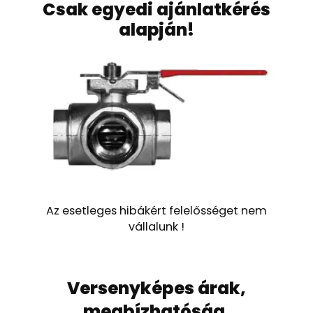
Csak egyedi ajánlatkérés
alapján!
Az esetleges hibákért felelősséget nem
vállalunk !
Versenyképes árak,
megbízhatóság,