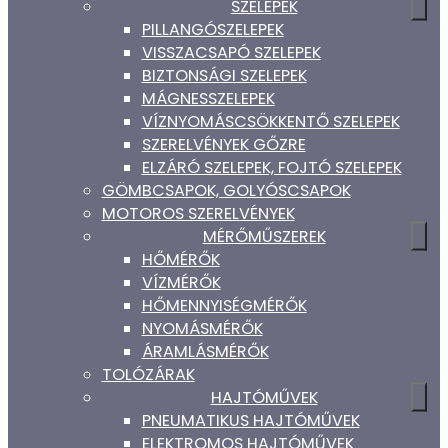
SZELEPEK
PILLANGÓSZELEPEK
VISSZACSAPÓ SZELEPEK
BIZTONSÁGI SZELEPEK
MÁGNESSZELEPEK
VÍZNYOMÁSCSÖKKENTŐ SZELEPEK
SZERELVÉNYEK GŐZRE
ELZÁRÓ SZELEPEK, FOJTÓ SZELEPEK
GÖMBCSAPOK, GOLYÓSCSAPOK
MOTOROS SZERELVÉNYEK
MÉRŐMŰSZEREK
HŐMÉRŐK
VÍZMÉRŐK
HŐMENNYISÉGMÉRŐK
NYOMÁSMÉRŐK
ÁRAMLÁSMÉRŐK
TOLÓZÁRAK
HAJTÓMŰVEK
PNEUMATIKUS HAJTÓMŰVEK
ELEKTROMOS HAJTÓMŰVEK