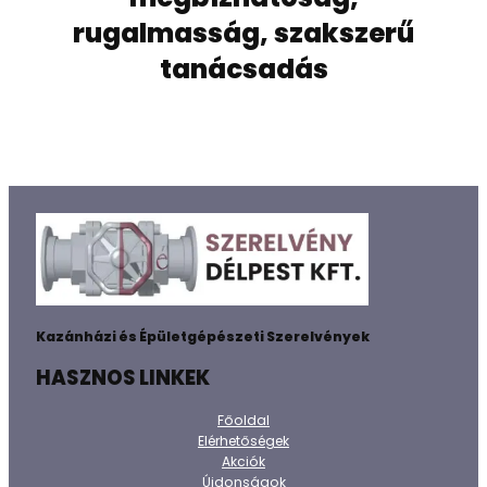
rugalmasság, szakszerű
tanácsadás
Kazánházi és Épületgépészeti Szerelvények
HASZNOS LINKEK
Főoldal
Elérhetőségek
Akciók
Újdonságok