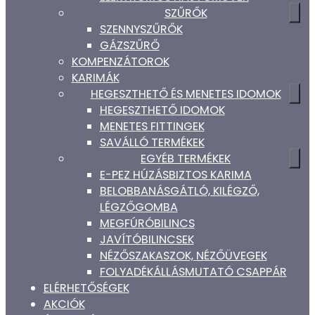
SZŰRŐK
SZENNYSZŰRŐK
GÁZSZŰRŐ
KOMPENZÁTOROK
KARIMÁK
HEGESZTHETŐ ÉS MENETES IDOMOK
HEGESZTHETŐ IDOMOK
MENETES FITTINGEK
SAVÁLLÓ TERMÉKEK
EGYÉB TERMÉKEK
E-PEZ HÚZÁSBIZTOS KARIMA
BELOBBANÁSGÁTLÓ, KILÉGZŐ,
LÉGZŐGOMBA
MEGFÚRÓBILINCS
JAVÍTÓBILINCSEK
NÉZŐSZAKASZOK, NÉZŐÜVEGEK
FOLYADÉKÁLLÁSMUTATÓ CSAPPÁR
ELÉRHETŐSÉGEK
AKCIÓK