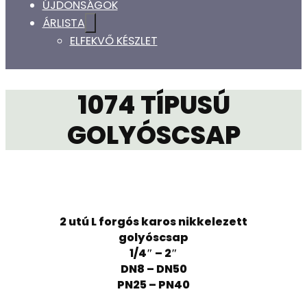
ÚJDONSÁGOK
ÁRLISTA
ELFEKVŐ KÉSZLET
1074 TÍPUSÚ
GOLYÓSCSAP
2 utú L forgós karos nikkelezett
golyóscsap
1/4″ – 2″
DN8 – DN50
PN25 – PN40