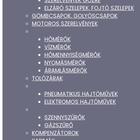
SZERELVÉNYEK GŐZRE
ELZÁRÓ SZELEPEK, FOJTÓ SZELEPEK
GÖMBCSAPOK, GOLYÓSCSAPOK
MOTOROS SZERELVÉNYEK
HŐMÉRŐK
VÍZMÉRŐK
HŐMENNYISÉGMÉRŐK
NYOMÁSMÉRŐK
ÁRAMLÁSMÉRŐK
TOLÓZÁRAK
PNEUMATIKUS HAJTÓMŰVEK
ELEKTROMOS HAJTÓMŰVEK
SZENNYSZŰRŐK
GÁZSZŰRŐ
KOMPENZÁTOROK