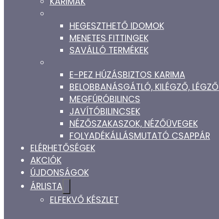
KARIMÁK
HEGESZTHETŐ IDOMOK
MENETES FITTINGEK
SAVÁLLÓ TERMÉKEK
E-PEZ HÚZÁSBIZTOS KARIMA
BELOBBANÁSGÁTLÓ, KILÉGZŐ, LÉG
MEGFÚRÓBILINCS
JAVÍTÓBILINCSEK
NÉZŐSZAKASZOK, NÉZŐÜVEGEK
FOLYADÉKÁLLÁSMUTATÓ CSAPPÁR
ELÉRHETŐSÉGEK
AKCIÓK
ÚJDONSÁGOK
ÁRLISTA
ELFEKVŐ KÉSZLET