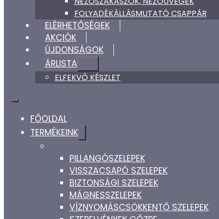
NÉZŐSZAKASZOK, NÉZŐÜVEGEK
FOLYADÉKÁLLÁSMUTATÓ CSAPPÁR
ELÉRHETŐSÉGEK
AKCIÓK
ÚJDONSÁGOK
ÁRLISTA
ELFEKVŐ KÉSZLET
FŐOLDAL
TERMÉKEINK
PILLANGÓSZELEPEK
VISSZACSAPÓ SZELEPEK
BIZTONSÁGI SZELEPEK
MÁGNESSZELEPEK
VÍZNYOMÁSCSÖKKENTŐ SZELEPEK