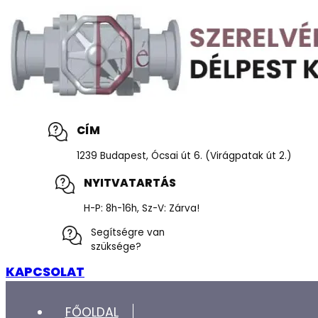
CÍM
1239 Budapest, Ócsai út 6. (Virágpatak út 2.)
NYITVATARTÁS
H-P: 8h-16h, Sz-V: Zárva!
Segítségre van
szüksége?
KAPCSOLAT
FŐOLDAL