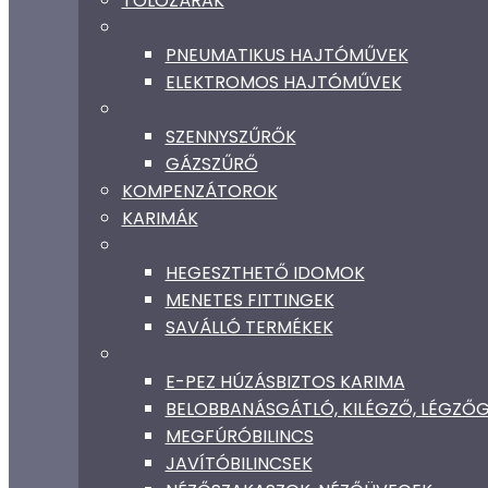
TOLÓZÁRAK
PNEUMATIKUS HAJTÓMŰVEK
ELEKTROMOS HAJTÓMŰVEK
SZENNYSZŰRŐK
GÁZSZŰRŐ
KOMPENZÁTOROK
KARIMÁK
HEGESZTHETŐ IDOMOK
MENETES FITTINGEK
SAVÁLLÓ TERMÉKEK
E-PEZ HÚZÁSBIZTOS KARIMA
BELOBBANÁSGÁTLÓ, KILÉGZŐ, LÉGZ
MEGFÚRÓBILINCS
JAVÍTÓBILINCSEK