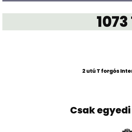
1073
2 utú T forgós Int
Csak egyedi 