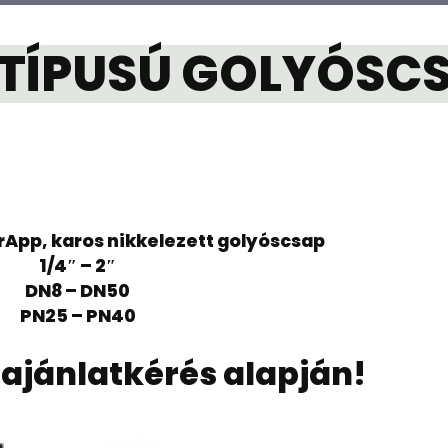
 TÍPUSÚ GOLYÓSC
erApp, karos nikkelezett golyóscsap
1/4″ – 2″
DN8 – DN50
PN25 – PN40
ajánlatkérés alapján!