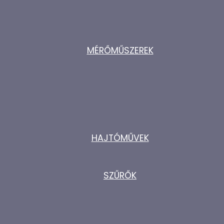
MÉRŐMŰSZEREK
HAJTÓMŰVEK
SZŰRŐK